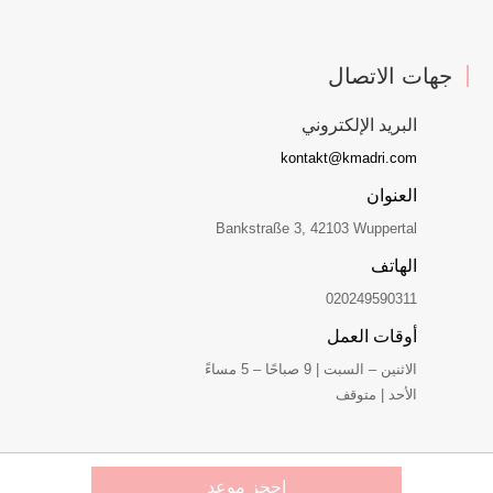
جهات الاتصال
البريد الإلكتروني
kontakt@kmadri.com
العنوان
Bankstraße 3, 42103 Wuppertal
الهاتف
020249590311
أوقات العمل
الاثنين – السبت | 9 صباحًا – 5 مساءً
الأحد | متوقف
احجز موعد
© حقوق الطبع والنشر 2026 Krstin Madri | كل الحقوق محفوظة.