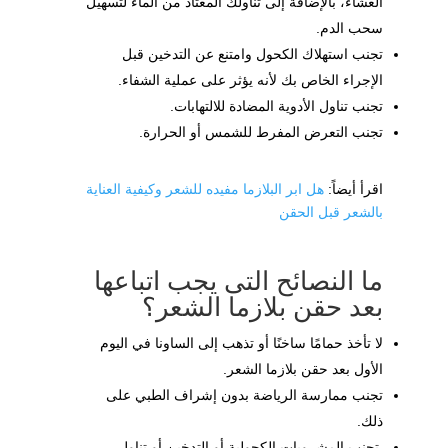
العشاء، بالإضافة إلى تناولك المعتاد من الماء لتسهيل
سحب الدم.
تجنب استهلاك الكحول وامتنع عن التدخين قبل
الإجراء الخاص بك لأنه يؤثر على عملية الشفاء.
تجنب تناول الأدوية المضادة للالتهابات.
تجنب التعرض المفرط للشمس أو الحرارة.
اقرأ أيضاً:
هل ابر البلازما مفيده للشعر وكيفية العناية
بالشعر قبل الحقن
ما النصائح التى يجب اتباعها
بعد حقن بلازما الشعر؟
لا تأخذ حمامًا ساخنًا أو تذهب إلى الساونا في اليوم
الأول بعد حقن بلازما الشعر.
تجنب ممارسة الرياضة بدون إشراف الطبي على
ذلك.
تجنب المشروبات الكحولية أو التدخين أو تناول