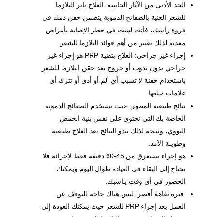
الحد الأدنى من الآثار الجانبية: العلاج بابر البلازما
للشعر الغنية بالصفائح الدموية يتضمن حقن دمك في
فروة رأسك، فأنت لست في خطر الإصابة بأمراض
معدية لذلك تعتبر من أهم فوائد البلازما للشعر.
إجراء غير جراحي: العلاج بتقنية PRP هو إجراء غير
جراحي بدون ندوب أو جروح بعد حقن البلازما للشعر
باستخدام حقنة لا تسبب أي ألم أو أذى أو تترك أي
علامات خلفها.
نتائج طبيعية المظهر: حيث يستخدم الصفائح الدموية
الخاصة بك التي تحتوي على نفس بنية الحمض
النووي، ونتيجة لذلك تبدو النتائج بعد العلاج طبيعية
وطويلة الأمد.
هو إجراء يستغرق من 45-60 دقيقة فقط لإجرائه فلا
تحتاج إلى البقاء في العيادة طوال اليوم ويمكنك
الحضور في أي وقت يناسبك.
فترة نقاهة أقصر: ليس هناك حاجة للتوقف عن
العمل بعد إجراء PRP للشعر حيث يمكنك العودة إلى