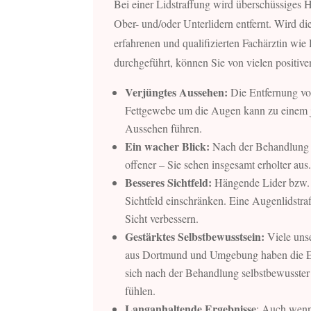
Bei einer Lidstraffung wird überschüssiges 
Ober- und/oder Unterlidern entfernt. Wird di
erfahrenen und qualifizierten Fachärztin wie
durchgeführt, können Sie von vielen positiven
Verjüngtes Aussehen:
Die Entfernung vo
Fettgewebe um die Augen kann zu einem j
Aussehen führen.
Ein wacher Blick:
Nach der Behandlung 
offener – Sie sehen insgesamt erholter aus
Besseres Sichtfeld:
Hängende Lider bzw. 
Sichtfeld einschränken. Eine Augenlidstra
Sicht verbessern.
Gestärktes Selbstbewusstsein:
Viele unse
aus Dortmund und Umgebung haben die Er
sich nach der Behandlung selbstbewusster
fühlen.
Langanhaltende Ergebnisse
: Auch wenn