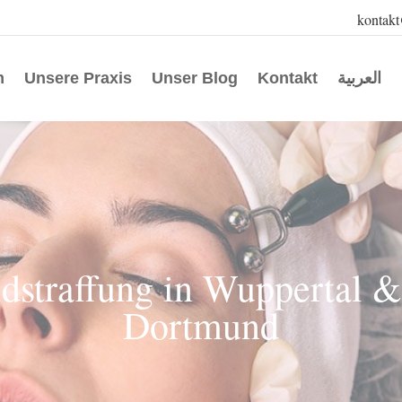
kontak
m
Unsere Praxis
Unser Blog
Kontakt
العربية
dstraffung in Wuppertal 
Dortmund