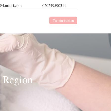
t@kmadri.com
020249590311
Termin buchen
& Region