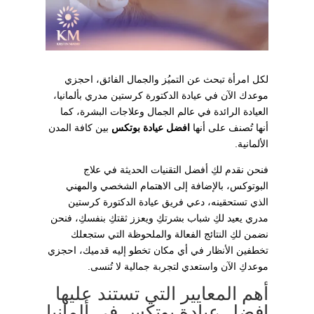
لكل امرأة تبحث عن التميُز والجمال الفائق، احجزي
موعدك الآن في عيادة الدكتورة كرستين مدري بألمانيا،
العيادة الرائدة في عالم الجمال وعلاجات البشرة، كما
أنها تُصنف على أنها
افضل عيادة بوتكس
بين كافة المدن
الألمانية.
فنحن نقدم لكِ أفضل التقنيات الحديثة في علاج
البوتوكس، بالإضافة إلى الاهتمام الشخصي والمهني
الذي تستحقينه، دعي فريق عيادة الدكتورة كرستين
مدري يعيد لكِ شباب بشرتكِ ويعزز ثقتكِ بنفسكِ، فنحن
نضمن لكِ النتائج الفعالة والملحوظة التي ستجعلك
تخطفين الأنظار في أي مكان تخطو إليه قدميك، احجزي
موعدكِ الآن واستعدي لتجربة جمالية لا تُنسى.
أهم المعايير التي تستند عليها
افضل عيادة بوتكس في ألمانيا