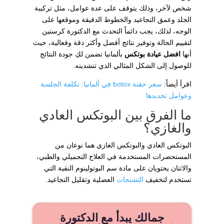
شخص لآخر، وذلك يتوقف على عدة عوامل، مثل تركيبة
الجلد وعمق التجاعيد والخطوط الدقيقة وموقعها على
الوجه، لذلك، يجب دائماً التحدث مع الدكتورة كرستين
لتقييم الحالة وتوفير نتائج أفضل وأكثر دقة وفعالية، حيث
أنها
افضل عيادة بوتكس
بألمانيا تضمن لكِ جودة النتائج
للوصول إلى الشكل المثالي الذي تنشدينه.
اقرأ أيضاً:
سعر حقنة botox في ألمانيا: تكلفة الجلسة
وعوامل تحديدها
ما الفرق بين البوتكس العادي
والغازي؟
البوتكس العادي والبوتكس الغازي هما نوعان من
المستحضرات المستخدمة في العلاج التجميلي والطبي،
والاثنان يحتويان على مادة سم البوتولينوم النقية التي
تستخدم لتخفيف
التشنجات
العضلية وتقليل التجاعيد.
جمالك يبدأ مع الدكتورة