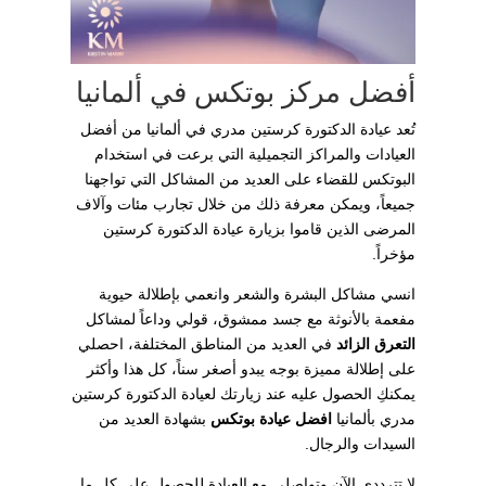
أفضل مركز بوتكس في ألمانيا
تُعد عيادة الدكتورة كرستين مدري في ألمانيا من أفضل
العيادات والمراكز التجميلية التي برعت في استخدام
البوتكس للقضاء على العديد من المشاكل التي تواجهنا
جميعاً، ويمكن معرفة ذلك من خلال تجارب مئات وآلاف
المرضى الذين قاموا بزيارة عيادة الدكتورة كرستين
مؤخراً.
انسي مشاكل البشرة والشعر وانعمي بإطلالة حيوية
مفعمة بالأنوثة مع جسد ممشوق، قولي وداعاً لمشاكل
التعرق الزائد
في العديد من المناطق المختلفة، احصلي
على إطلالة مميزة بوجه يبدو أصغر سناً، كل هذا وأكثر
يمكنكِ الحصول عليه عند زيارتك لعيادة الدكتورة كرستين
مدري بألمانيا
افضل عيادة بوتكس
بشهادة العديد من
السيدات والرجال.
لا تترددي الآن وتواصلي مع العيادة للحصول على كل ما