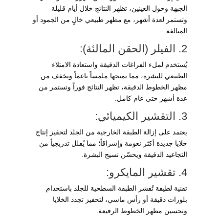
الجبهة وحول العينين، تظهر النتائج خلال أيام قليلة
وتستمر لعدة أشهر، مع مظهر طبيعي خالٍ من الجمود أو
المبالغة.
2. الفيلر (الحقن المالئة):
يُستخدم لملء الفراغات الدقيقة واستعادة الامتلاء
الطبيعي للبشرة، مما يمنحها ملمساً ناعماً ويخفف من
مظهر الخطوط الدقيقة، تظهر النتائج فوراً وتستمر من
عدة أشهر حتى عام كامل.
3. التقشير الكيميائي:
يعتمد على إزالة الطبقة الخارجية من الجلد لتحفيز إنتاج
خلايا جديدة أكثر نعومة وإشراقاً؛ مما يُقلل تدريجياً من
التجاعيد الدقيقة ويحسّن نسيج البشرة.
4. تقشير المايكرو:
تقنية لطيفة تُقشر الطبقة السطحية للجلد باستخدام
بلورات دقيقة أو رأس ماسي، لتحفيز تجدد الخلايا
وتحسين مظهر الخطوط الرفيعة.