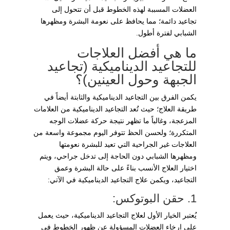
العضلات المسببة لهذه الخطوط قبل أن تتحول إلى
تجاعيد دائمة؛ مما يحافظ على نعومة البشرة ومظهرها
الشبابي لفترة أطول.
ما هي أفضل العلاجات
للتجاعيد الديناميكية (تجاعيد
الجبهة وحول العينين)؟
يكمن الفرق بين التجاعيد الديناميكية والثابتة أيضاً في
طريقة العلاج؛ حيث تُعد التجاعيد الديناميكية من العلامات
المزعجة، وغالباً ما تظهر نتيجة حركة عضلات الوجه
المتكررة؛ ولحسن الحظ تتوفر اليوم مجموعة واسعة من
العلاجات غير الجراحية التي تعيد للبشرة نعومتها
ومظهرها الشبابي دون الحاجة إلى تدخل جراحي، ويتم
اختيار العلاج الأنسب بناءً على حالة البشرة وعمق
التجاعيد، ويكمن علاج التجاعيد الديناميكية في الآتي:
1. حقن البوتوكس:
يُعتبر الخيار الأول لعلاج التجاعيد الديناميكية، حيث يعمل
على إرخاء العضلات المسؤولة عن ظهور الخطوط في