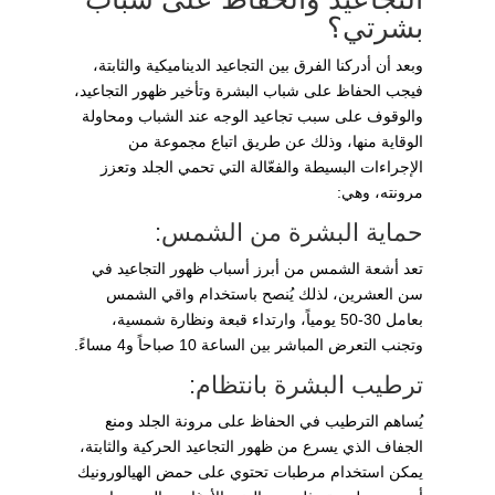
بشرتي؟
وبعد أن أدركنا الفرق بين التجاعيد الديناميكية والثابتة،
فيجب الحفاظ على شباب البشرة وتأخير ظهور التجاعيد،
والوقوف على سبب تجاعيد الوجه عند الشباب ومحاولة
الوقاية منها، وذلك عن طريق اتباع مجموعة من
الإجراءات البسيطة والفعّالة التي تحمي الجلد وتعزز
مرونته، وهي:
حماية البشرة من الشمس:
تعد أشعة الشمس من أبرز أسباب ظهور التجاعيد في
سن العشرين، لذلك يُنصح باستخدام واقي الشمس
بعامل 30-50 يومياً، وارتداء قبعة ونظارة شمسية،
وتجنب التعرض المباشر بين الساعة 10 صباحاً و4 مساءً.
ترطيب البشرة بانتظام:
يُساهم الترطيب في الحفاظ على مرونة الجلد ومنع
الجفاف الذي يسرع من ظهور التجاعيد الحركية والثابتة،
يمكن استخدام مرطبات تحتوي على حمض الهيالورونيك