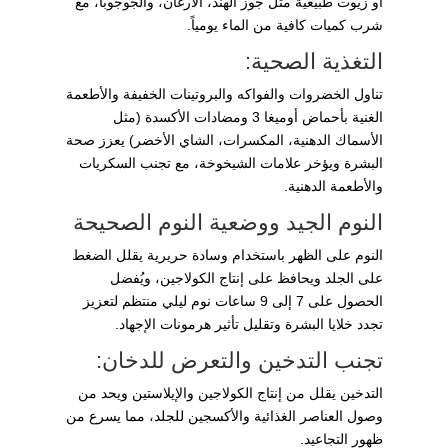
أو زيوت طبيعية مثل جوز الهند، الأرغان، والجوجوبا، مع
شرب كميات كافية من الماء يومياً.
التغذية الصحية:
تناول الخضروات والفواكه والبروتينات الخفيفة والأطعمة
الغنية بأحماض أوميغا 3 ومضادات الأكسدة (مثل
الأسماك الدهنية، المكسرات، الشاي الأخضر) يعزز صحة
البشرة ويؤخر علامات الشيخوخة، مع تجنب السكريات
والأطعمة الدهنية.
النوم الجيد ووضعية النوم الصحيحة
النوم على الظهر باستخدام وسادة حريرية يقلل الضغط
على الجلد ويحافظ على إنتاج الكولاجين، ويُفضل
الحصول على 7 إلى 9 ساعات نوم ليلي منتظم لتعزيز
تجدد خلايا البشرة وتقليل تأثير هرمونات الإجهاد.
تجنب التدخين والتعرض للدخان:
التدخين يقلل من إنتاج الكولاجين والإيلاستين ويحد من
وصول العناصر الغذائية والأكسجين للجلد، مما يسرع من
ظهور التجاعيد.