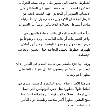
الخطوط الدقيقة التي تظهر على الوجه نتيجة الحركات
المتكررة لعضلات الوجه عند التعبير عن المشاعر مثل
الابتسام، العبوس أو التحديق، فهي ليست ناتجة عن
الترهل أو فقدان الكولاجين فحسب، بل ترتبط ارتباطاً
مباشراً بنشاط العضلات الذي يتكرر يومياً عبر السنوات.
تبدأ تجاعيد الوجه للرجال والنساء عادةً بالظهور في
أواخر العشرينات أو بداية الثلاثينات، وتزداد وضوحاً مع
مرور الوقت وتراجع مرونة البشرة، ومن أبرز أماكن
ظهورها: خطوط الجبهة، التجاعيد حول العينين، وتجاعيد
الابتسامة.
ورغم أنها جزء طبيعي من عملية التقدم في العمر، إلا أن
العديد من الأشخاص يسعون للتقليل منها للحفاظ على
مظهر ناعم وشاب.
في هذا الإطار، تقدّم عيادة الدكتورة كرستين مدري في
ألمانيا حلولاً متطورة مثل حقن البوتوكس التي تعمل
على إرخاء العضلات المسؤولة عن هذه التجاعيد؛ مما
يمنح البشرة مظهراً أكثر سلاسة وطبيعية دون التأثير
على تعابير الوجه.