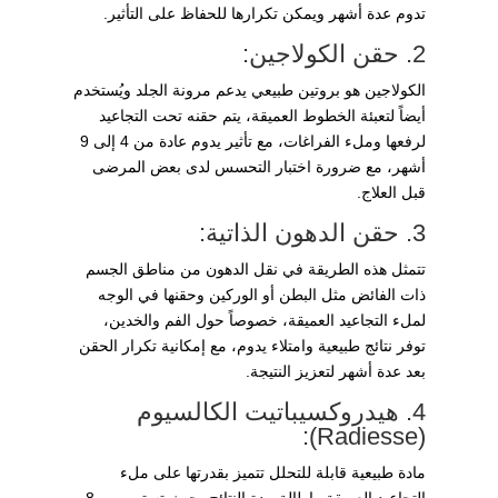
تدوم عدة أشهر ويمكن تكرارها للحفاظ على التأثير.
2. حقن الكولاجين:
الكولاجين هو بروتين طبيعي يدعم مرونة الجلد ويُستخدم
أيضاً لتعبئة الخطوط العميقة، يتم حقنه تحت التجاعيد
لرفعها وملء الفراغات، مع تأثير يدوم عادة من 4 إلى 9
أشهر، مع ضرورة اختبار التحسس لدى بعض المرضى
قبل العلاج.
3. حقن الدهون الذاتية:
تتمثل هذه الطريقة في نقل الدهون من مناطق الجسم
ذات الفائض مثل البطن أو الوركين وحقنها في الوجه
لملء التجاعيد العميقة، خصوصاً حول الفم والخدين،
توفر نتائج طبيعية وامتلاء يدوم، مع إمكانية تكرار الحقن
بعد عدة أشهر لتعزيز النتيجة.
4. هيدروكسيباتيت الكالسيوم
(Radiesse):
مادة طبيعية قابلة للتحلل تتميز بقدرتها على ملء
التجاعيد العميقة وإطالة مدة النتائج، حيث تستمر من 8