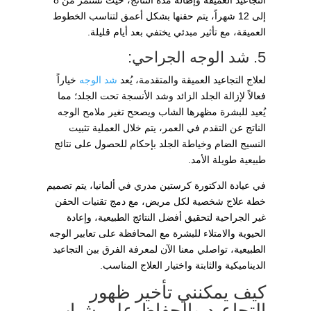
إلى 12 شهراً، يتم حقنها بشكل أعمق لتناسب الخطوط
العميقة، مع تأثير مبدئي يختفي بعد أيام قليلة.
5. شد الوجه الجراحي:
لعلاج التجاعيد العميقة والمتقدمة، يُعد
شد الوجه
خياراً
فعالاً لإزالة الجلد الزائد وشد الأنسجة تحت الجلد؛ مما
يُعيد للبشرة مظهرها الشاب ويصحح تغير ملامح الوجه
الناتج عن التقدم في العمر، يتم خلال العملية تثبيت
النسيج الضام وخياطة الجلد بإحكام للحصول على نتائج
طبيعية طويلة الأمد.
في عيادة الدكتورة كرستين مدري في ألمانيا، يتم تصميم
خطة علاج شخصية لكل مريض، مع دمج تقنيات الحقن
غير الجراحية لتحقيق أفضل النتائج الطبيعية، وإعادة
الحيوية والامتلاء للبشرة مع المحافظة على تعابير الوجه
الطبيعية، تواصلي معنا الآن لمعرفة الفرق بين التجاعيد
الديناميكية والثابتة واختيار العلاج المناسب.
كيف يمكنني تأخير ظهور
التجاعيد والحفاظ على شباب