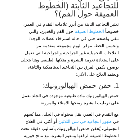
للتجاعيد الثابتة (الخطوط
العميقة حول الفم)؟
تعتبر التجاعيد الثابتة من أبرز علامات التقدم في العمر،
خصوصاً
الخطوط العميقة
حول الفم والخدين، والتي
تبقى واضحة حتى في حالة استرخاء عضلات الوجه؛
ولحسن الحظ، تتوفر اليوم مجموعة متقدمة من
العلاجات التجميلية غير الجراحية والجراحية التي تعمل
على استعادة نعومة البشرة وامتلائها الطبيعي وهنا يتجلى
بوضوح يكمن الفرق بين التجاعيد الديناميكية والثابتة،
ويعتمد العلاج على الآتي:
1. حقن حمض الهيالورونيك:
حمض الهيالورونيك مادة طبيعية موجودة في الجلد تعمل
على ترطيب البشرة ومنحها الامتلاء والمرونة.
مع التقدم في العمر، يقل محتواه في الجلد، مما يُسهم
في
ظهور التجاعيد في سن الثلاثين
أو أكثر، في العلاج
التجميلي، يُحقن حمض الهيالورونيك بأساليب دقيقة تحت
الخطوط العميقة لرفعها وتنعيم البشرة، مع نتائج فورية