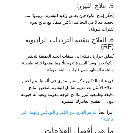
5. علاج الليزر:
يُحفّز إنتاج الكولاجين بعمق ويُعيد للبشرة مرونتها؛ مما
يجعله فعالاً في التجاعيد الأكثر عمقاً، مع نتائج تدوم
لفترات طويلة.
6. العلاج بتقنية الترددات الراديوية
(RF):
يُطلق حرارة دقيقة إلى طبقات الجلد العميقة لتحفيز
الكولاجين وشدّ البشرة تدريجياً؛ مما يمنحها نتائج طبيعية
وناعمة المظهر دون فترات نقاهة طويلة.
في عيادة الدكتورة كرستين مدري في ألمانيا، يتم اختيار
العلاج الأمثل بعد تقييم شامل للبشرة، لتحقيق نتائج
دقيقة وطبيعية تُبرز ملامح الوجه بنعومة وتعيد له حيويته
دون أن تفقدي تعابيرك المميزة.
اقرأ أيضاً:
ما هو الفرق بين الفلر و البوتكس وايهما أكثر
فاعلية؟
ما هي أفضل العلاجات