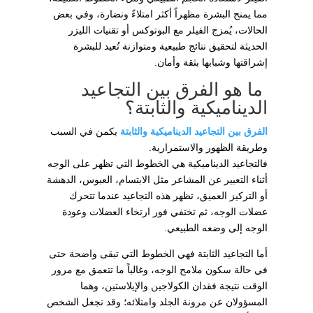
مما يمنح البشرة مظهراً أكثر امتلاءً ونضارة، وفي بعض
الحالات، يُمزج الفيلر مع البوتوكس أو تقنيات الليزر
الحديثة لتحقيق نتائج طبيعية ومتوازنة تُعيد للبشرة
إشراقتها وشبابها بثقة وأمان.
ما هو الفرق بين التجاعيد
الديناميكية والثابتة؟
الفرق بين التجاعيد الديناميكية والثابتة
يكمن في السبب
وطريقة الظهور والاستمرارية.
فالتجاعيد الديناميكية هي الخطوط التي تظهر على الوجه
أثناء التعبير عن المشاعر مثل الابتسام، العبوس، الدهشة
أو التركيز العميق، تظهر هذه التجاعيد عندما تتحرك
عضلات الوجه، ثم تختفي فور ارتخاء العضلات وعودة
الوجه إلى وضعه الطبيعي.
أما التجاعيد الثابتة فهي الخطوط التي تبقى واضحة حتى
في حالة سكون ملامح الوجه، وغالباً ما تتعمق مع مرور
الوقت نتيجة فقدان الكولاجين والإيلاستين، وهما
المسؤولان عن مرونة الجلد وامتلائه؛ وقد تجعل الشخص