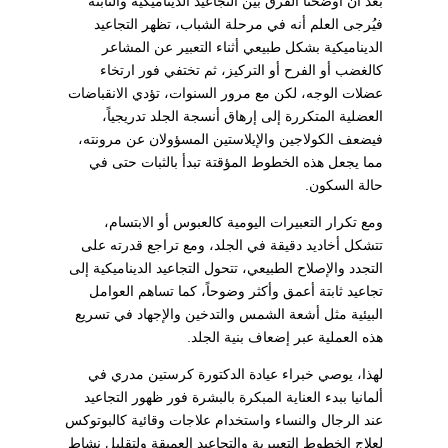
بعد أن أوضحنا الفرق بين التجاعيد الديناميكية والثابتة
فيُرجى العلم أنه في مرحلة الشباب، تظهر التجاعيد
الديناميكية بشكل طبيعي أثناء التعبير عن المشاعر
كالغضب أو الفرح أو التركيز، ثم تختفي فور ارتخاء
عضلات الوجه، لكن مع مرور السنوات، تؤدي الانقباضات
العضلية المتكررة إلى إرهاق أنسجة الجلد تدريجياً،
فيضعف الكولاجين والإيلاستين المسؤولان عن مرونته،
مما يجعل هذه الخطوط المؤقتة تبدأ بالثبات حتى في
حالة السكون.
ومع تكرار التعبيرات اليومية كالعبوس أو الابتسام،
تتشكل أخاديد دقيقة في الجلد، ومع تراجع قدرته على
التجدد والإصلاح الطبيعي، تتحول التجاعيد الديناميكية إلى
تجاعيد ثابتة أعمق وأكثر وضوحاً، كما تساهم العوامل
البيئية مثل أشعة الشمس والتدخين والإجهاد في تسريع
هذه العملية عبر إضعاف بنية الجلد.
لهذا، يوصي خبراء عيادة الدكتورة كرستين مدري في
ألمانيا ببدء العناية المبكرة بالبشرة فور ظهور التجاعيد
عند الرجال والنساء واستخدام علاجات وقائية كالبوتوكس
لعلاج الخطوط التعبيرية والتجاعيد العميقة ولتقليل نشاط