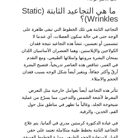
ما هي التجاعيد الثابتة (Static
Wrinkles)؟
التجاعيد الثابتة هي تلك الخطوط التي تبقى ظاهرة على
الوجه حتى في حالة سكون العضلات، أي عندما لا
تبتسمين أو تعبسين، تنشأ هذه التجاعيد نتيجة فقدان
الكولاجين والإيلاستين، وهما العنصران الأساسيان اللذان
يمنحان البشرة مرونتها وامتلائها الطبيعي، ومع التقدم
في العمر، تتناقص هذه العناصر تدريجياً، فتصبح البشرة
أرقّ وأكثر جفافاً، ويتغير أيضاً شكل الوجه بسبب فقدان
الحجم والامتلاء.
تتأثر هذه التجاعيد أيضاً بعوامل خارجية مثل التعرض
المفرط لأشعة الشمس والتدخين، مما يسرّع من عملية
شيخوخة الجلد، وغالباً ما تظهر في مناطق مثل حول
الفم، الخدين، والرقبة.
في عيادة الدكتورة كرستين مدري في ألمانيا، يتم علاج
التجاعيد الثابتة بخطط طبية متكاملة تعتمد على حقن
الفيلر لاستعادة الحجم الطبيعي وملء الخطوط العميقة،