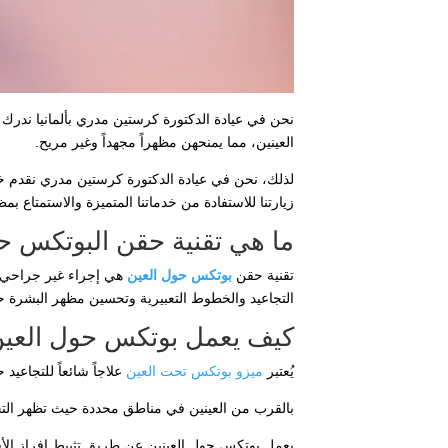
نحن في عيادة الدكتورة كرستين مدري بألمانيا ندرك 
العينين، مما يمنحهن مظهراً مجهداً وغير مريح.
لذلك، نحن في عيادة الدكتورة كرستين مدري نقدم
زيارتنا للاستفادة من خدماتنا المتميزة والاستمتاع بمظهر
ما هي تقنية حقن البوتكس ح
تقنية حقن
بوتكس حول العين
هي إجراء غير جراحي و
التجاعيد والخطوط التعبيرية وتحسين مظهر البشرة ح
كيف يعمل بوتكس حول العي
يُعتبر
ميزو بوتكس تحت العين
علاجاً شائعاً للتجاعي
بالقرب من العينين في مناطق محددة حيث تظهر التجاع
يعمل بوتكس حول العينين عن طريق تثبيط إفراز الأسي