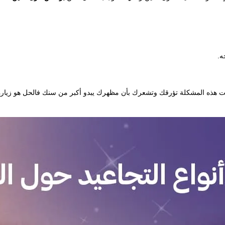
ه.
 هذه المشكلة تؤرقك وتشعرك بأن مظهرك يبدو أكبر من سنك فالحل هو زيارة عياد