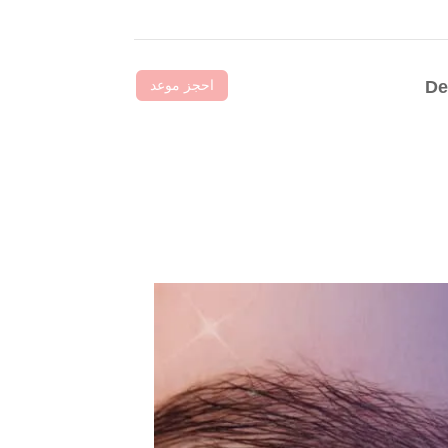
احجز موعد
De