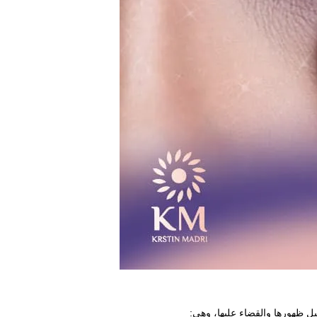
يل ظهورها والقضاء عليها، وهي: