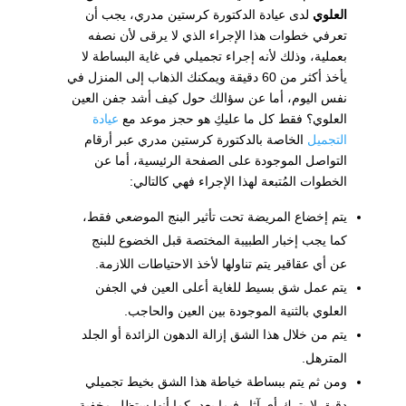
العلوي
لدى عيادة الدكتورة كرستين مدري، يجب أن
تعرفي خطوات هذا الإجراء الذي لا يرقى لأن نصفه
بعملية، وذلك لأنه إجراء تجميلي في غاية البساطة لا
يأخذ أكثر من 60 دقيقة ويمكنك الذهاب إلى المنزل في
نفس اليوم، أما عن سؤالك حول كيف أشد جفن العين
العلوي؟ فقط كل ما عليكِ هو حجز موعد مع
عيادة
التجميل
الخاصة بالدكتورة كرستين مدري عبر أرقام
التواصل الموجودة على الصفحة الرئيسية، أما عن
الخطوات المُتبعة لهذا الإجراء فهي كالتالي:
يتم إخضاع المريضة تحت تأثير البنج الموضعي فقط،
كما يجب إخبار الطبيبة المختصة قبل الخضوع للبنج
عن أي عقاقير يتم تناولها لأخذ الاحتياطات اللازمة.
يتم عمل شق بسيط للغاية أعلى العين في الجفن
العلوي بالثنية الموجودة بين العين والحاجب.
يتم من خلال هذا الشق إزالة الدهون الزائدة أو الجلد
المترهل.
ومن ثم يتم ببساطة خياطة هذا الشق بخيط تجميلي
دقيق لا يترك أي آثار فيما بعد، كما أنها ستظل مخفية