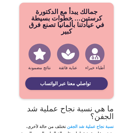
جمالك يبدأ مع الدكتورة
كرستين… خطوات بسيطة
في عيادتنا بألمانيا تصنع فرق
كبير
أطباء خبراء
عناية فائقة
نتائج مضمونة
تواصلي معنا عبر الواتساب
ما هي نسبة نجاح عملية شد
الجفن؟
نسبة نجاح عملية شد الجفن
تختلف من حالة لأخرى،