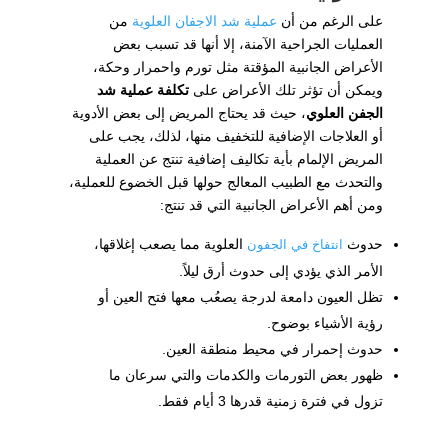
على الرغم من أن
عملية شد الاجفان العلوية
من
العمليات الجراحية الآمنة، إلا أنها قد تسبب بعض
الأعراض الجانبية المؤقتة مثل تورم واحمرار وحكة،
ويمكن أن تؤثر تلك الأعراض على
تكلفة عملية شد
الجفن العلوي
، حيث قد يحتاج المريض إلى بعض الأدوية
أو العلاجات الإضافية للتخفيف منها، لذلك، يجب على
المريض الإلمام بأية تكاليف إضافية تنتج عن العملية
والتحدث مع الطبيب المعالج حولها قبل الخضوع للعملية،
ومن أهم الأعراض الجانبية التي قد تنتج:
حدوث
العلوية مما يصعب إغلاقها،
انتفاخ في الجفون
الأمر الذي يؤدي إلى حدوث أرق ليلاً.
تظل العيون دامعة لدرجة يصعُب معها فتح العين أو
رؤية الأشياء بوضوح.
حدوث إحمرار في محيط منطقة العين.
ظهور بعض التورمات والكدمات والتي سرعان ما
تزول في فترة زمنية قدرها 3 أيام فقط.