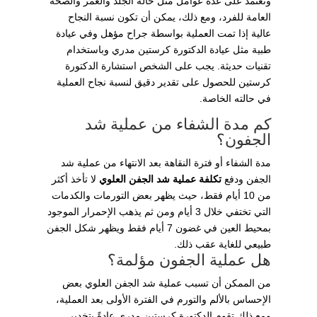
وتعتمد على عدة عوامل مثل حالة الجلد والعمر والصحة
العامة للفرد، ومع ذلك، يمكن أن تكون نسبة النجاح
عالية إذا تمت العملية بواسطة جراح مؤهل وفي عيادة
طبية مثل عيادة الدكتورة كرستين مدري وباستخدام
تقنيات حديثة. يجب على الشخص استشارة الدكتورة
كرستين للحصول على تقدير دقيق لنسبة نجاح العملية
في حالته الخاصة.
كم مدة الشفاء من عملية شد
الجفون؟
مدة الشفاء أو فترة النقاهة بعد الانتهاء من عملية شد
الجفن ودفع
تكلفة عملية شد الجفن العلوي
لا تأخذ أكثر
من 10 أيام فقط، حيث يظهر بعض التورمات والكدمات
التي تختفي خلال 3 أيام ومن ثم يذهب الإحمرار الموجود
بمحيط العين في غضون 7 أيام فقط ويظهر شكل الجفن
طبيعي للغاية عقب ذلك.
هل عملية الجفون مؤلمة؟
من الممكن أن تسبب عملية شد الجفن العلوي بعض
الإحساس بالألم والتورم في الفترة الأولى بعد العملية،
ومع ذلك تقوم الدكتورة كرستين مدري عادةً بتخدير