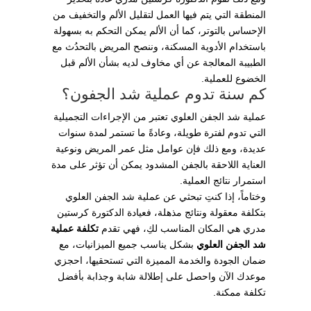
المنطقة التي يتم فيها العمل لتقليل الألم والتخفيف من
الإحساس بالتوتر، كما أن الألم يمكن التحكم به بسهولة
باستخدام الأدوية المسكنة، وننصح المريض بالتحدُث مع
الطبيبة المعالجة عن أي مخاوف لديه بشأن الألم قبل
الخضوع للعملية.
كم سنة تدوم عملية شد الجفون؟
عملية شد الجفن العلوي تعتبر من الإجراءات التجميلية
التي تدوم لفترة طويلة، وعادةً ما تستمر لمدة سنوات
عديدة، ومع ذلك فإن عوامل مثل عمر المريض ونوعية
العناية اللاحقة بالجفن المشدود يمكن أن تؤثر على مدة
استمرار نتائج العملية.
وختاماً، إذا كنتِ تبحثي عن عملية شد الجفن العلوي
بتكلفة معقولة ونتائج مذهلة، فعيادة الدكتورة كرستين
مدري هي المكان المناسب لكِ، فهي تقدم
تكلفة عملية
شد الجفن العلوي
بشكل يناسب جميع الميزانيات، مع
ضمان الجودة والخدمة المميزة التي تستحقيها، احجزي
موعدك الآن واحصل على إطلالة شابة وجذابة بأفضل
تكلفة ممكنة.