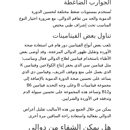
الجوارب الضاغطة
تُستخدم بمستويات ضغط مختلفة لتحسين الدورة
الدموية والحد من تفاقم الدوالي، مع ضرورة اختيار النوع
المناسب تحت إشراف طبي مختص.
تناول بعض الفيتامينات
تلعب بعض أنواع الفيتامين دور هام في استعادة صحة
الأوردة وتقليل ظهور الدوالي المزعجة، وقد أوصى بعض
الأطباء باستخدام فيتامين لعلاج الدوالي فعال ومناسب؛
مثل فيتامين سي الذي يحفز إنتاج الكولاجين وفيتامين K
الذي يعمل على منع وتوقف النزيف، وفيتامين دي الذي
يساعد على تحسين صحة الدورة الدموية بالإضافة إلى
مجموعة فيتامينات B وعلى وجه التحديد فيتامين B6
وB12 وتساعد هذه المجموعة على تحسين سيولة الدم
وتدفقه في الأوردة والشرايين.
يمكن من خلال الجمع بين هذه الأساليب تقليل أعراض
الدوالي بفعالية واستعادة راحة الساقين مرة أخرى.
هل يمكن الشفاء من دوالي