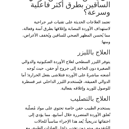
الساقين بطرق أكثر فاعلية
وسرعة؟
تعتمد العلاجات الحديثة على تقنيات غير جراحية
لاستهداف الأوردة المصابة وإغلاقها بطرق آمنة وفعالة،
مما يُحسن المظهر الصحي للساقين ويُخفف الأعراض،
ومنها:
العلاج بالليزر
يتوفر الليزر السطحي لعلاج الأوردة العنكبوتية والدوالي
الصغيرة دون الحاجة إلى جروح أو حقن، حيث تُوجه
أشعته مباشرةً على الأوردة فتتلاشى بفعل الحرارة؛ أما
الدوالي العميقة، فيُستخدم الليزر الداخلي عبر قسطرة
للوصول للوريد وإغلاقه بفعالية.
العلاج بالتصليب
يستخدم الطبيب حقن خاصة تحتوي على مواد مُصلّبة
تُغلق الأوردة المتضررة خلال أسابيع، مما يؤدي إلى
اختفائها تدريجياً؛ يُعد هذا الإجراء مناسباً للحالات
المُتقدمة، ويتم دون تخدير داخل العيادات الطبية، مع