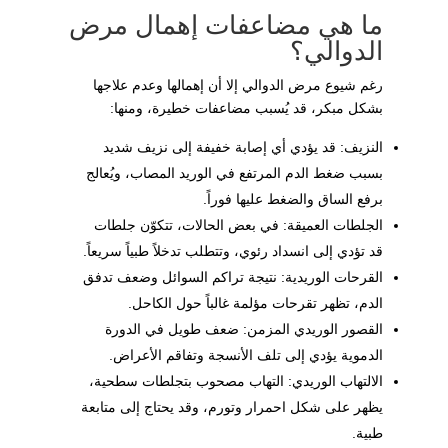
ما هي مضاعفات إهمال مرض
الدوالي؟
رغم شيوع مرض الدوالي إلا أن إهمالها وعدم علاجها
بشكل مبكر، قد يُسبب مضاعفات خطيرة، ومنها:
النزيف: قد يؤدي أي إصابة خفيفة إلى نزيف شديد
بسبب ضغط الدم المرتفع في الوريد المصاب، ويُعالج
برفع الساق والضغط عليها فوراً.
الجلطات العميقة: في بعض الحالات، تتكوّن جلطات
قد تؤدي إلى انسداد رئوي، وتتطلب تدخلاً طبياً سريعاً.
القرحات الوريدية: نتيجة تراكم السوائل وضعف تدفق
الدم، تظهر تقرحات مؤلمة غالباً حول الكاحل.
القصور الوريدي المزمن: ضعف طويل في الدورة
الدموية يؤدي إلى تلف الأنسجة وتفاقم الأعراض.
الالتهاب الوريدي: التهاب مصحوب بتجلطات سطحية،
يظهر على شكل احمرار وتورم، وقد يحتاج إلى متابعة
طبية.