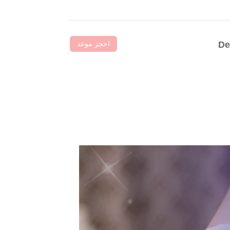
احجز موعد
De