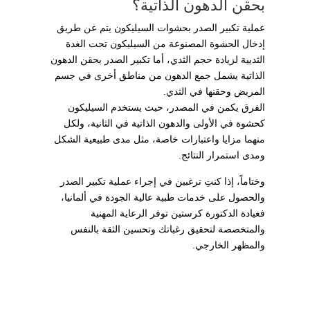
بحقن الدهون الذاتية؟
عملية تكبير الصدر بحشوات السيليكون يتم عن طريق
إدخال الحشوة المصنوعة من السيليكون تحت الغدة
الثديية لزيادة حجم الثدي، أما تكبير الصدر بحقن الدهون
الذاتية يشمل جمع الدهون من مناطق أخرى في جسم
المريض وحقنها في الثدي.
الفرق يكمن في المصدر، حيث يستخدم السيليكون
كحشوة في الأولى والدهون الذاتية في الثانية، ولكل
منهما مزايا واعتبارات خاصة، مثل مدى طبيعية الشكل
ومدى استمرار النتائج.
وختاماً، إذا كنتِ ترغبين في إجراء عملية تكبير الصدر
والحصول على خدمات طبية عالية الجودة في ألمانيا،
فعيادة الدكتورة كرستين توفر الرعاية المهنية
والمتخصصة لتحقيق رغباتك وتحسين الثقة بالنفس
والمظهر الخارجي.