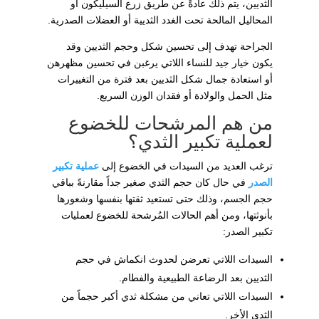
الثديين، يتم ذلك عادةً عن طريق زرع السيليكون أو
المحاليل المالحة تحت الغدد الثديية أو العضلات الصدرية.
الجراحة تهدف إلى تحسين شكل وحجم الثديين وقد
يكون خيار جيد للنساء اللاتي يرغبن في تحسين مظهرهن
أو استعادة جمال شكل الثديين بعد فترة من التغييرات
مثل الحمل والولادة أو فقدان الوزن السريع.
من هم المرشحات للخضوع
لعملية تكبير الثدي؟
ترغب العديد من السيدات في الخضوع إلى
عملية تكبير
الصدر
في حال كان حجم الثدي صغير جداً مقارنةً بباقي
حجم الجسم، وذلك حتى تستعيد ثقتها بنفسها وشعورها
بأنوثتها، ومن أهم الحالات المُرشحة للخضوع لعمليات
تكبير الصدر:
السيدات اللاتي تعرضن لحدوث انكماش في حجم
الثديين بعد الرضاعة الطبيعية والفطام.
السيدات اللاتي تعاني من مشكلة ثدي أكبر حجماً من
الثدي الأخر.