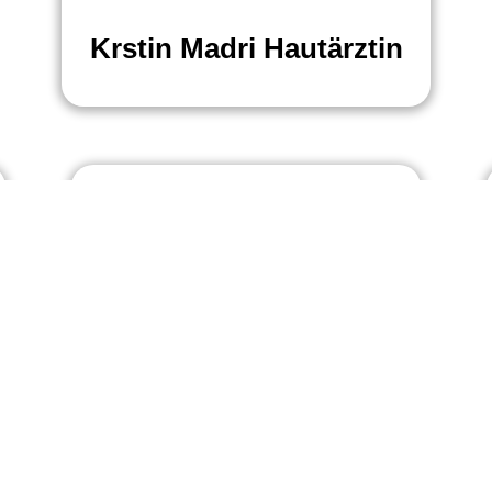
Krstin Madri Hautärztin
Frau Fatima Allouche
n