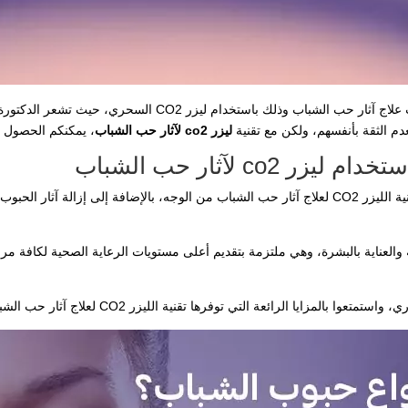
تقدم عيادة الدكتورة كرستين في ألمانيا أحدث تقنيات علاج آثار حب
م الثقة بأنفسهم، ولكن مع تقنية
ليزر co2 لآثار حب الشباب
، يمكنكم الحصول ع
co لآثار حب الشباب
تعتبر الدكتورة كرستين مدري خبيرة في استخدام تقنية الليزر CO2 لعلاج آثار حب الشباب من الوجه، بال
والعناية بالبشرة، وهي ملتزمة بتقديم أعلى مستويات الرعاية الصحية لكافة مرضا
لمزايا الرائعة التي توفرها تقنية الليزر CO2 لعلاج آثار حب الشباب.