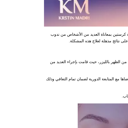
 الشباب وذلك باستخدام ليزر CO2 السحري، حيث تشعر الدكتورة كرستين بمعاناة العديد من الأشخاص من ندوب
لى نتائج مذهلة لعلاج هذه المشكلة.
إضافة إلى إزالة آثار الحبوب من الظهر بالليزر، حيث قامت بإجراء العديد من
ها مع المتابعة الدورية لضمان تمام التعافي وذلك