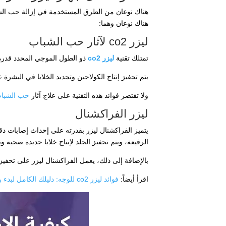
هناك نوعان من الطرق المستخدمة في إزالة حب الشباب
هناك نوعان وهما:
ليزر co2 لآثار حب الشباب
تمتلك تقنية
ليزر co2
ذو الطول الموجي المحدد قدرة 
يتم تحفيز إنتاج الكولاجين وتجديد الخلايا في البشرة 
ولا تقتصر فوائد هذه التقنية على علاج آثار
حب الشبا
ليزر الفراكشنال
يتميز الفراكشنال ليزر بقدرته على إحداث إصابات دق
الرفيعة، ويتم تحفيز الجلد لإنتاج خلايا جديدة صحي
بالإضافة إلى ذلك، يعمل الفراكشنال ليزر على تحفيز
اقرأ أيضاً:
فوائد ليزر co2 للوجه: دليلك الكامل لبدء رحلتك