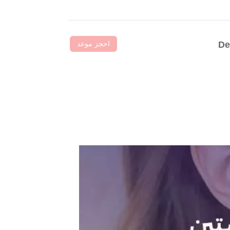
احجز موعد
De