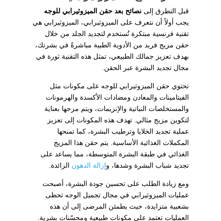
قبل التطرق إلى
نصائح بعد حقن الميزوثيرابي للوجه
يجب أولاً أن نتعرف على الميزوثيرابي، الميزوثيرابي هي
تقنية فرنسية مبتكرة تُستخدم لتجديد الجلد من خلال
حقن مزيج فريد من الأدوية الطبية مباشرةً في بشرتك،
بهدف تعزيز جمالك الطبيعي، تمثل هذه التقنية ثورة في
مجال تجديد البشرة عبر الحقن.
تحتوي حقن الميزوثيرابي للوجه على مكونات مثل
الفيتامينات والمعادن ومضادات الأكسدة والهرمونات
والمستخلصات النباتية والإنزيمات، ويتم مزجها بعناية
لتكوين مزيج مثالي. تهدف هذه المكونات إلى تعزيز
عملية تجديد الخلايا وترطيب البشرة، كما تمنحها
المكملات الغذائية الأساسية. يتم حقن هذا المزيج
الغذائي في طبقة البشرة المتوسطة، مما يساعد على
تجديد شباب البشرة وشدها، و
إزالة الدهون
الزائدة.
ومع زيادة الطلب على تحسين جودة البشرة، أصبحت
عمليات الميزوثيرابي في مجال تجميل الوجه تحظى
بشعبية متزايدة، حيث يطمئن المرضى إلى أن هذه
العمليات تعتمد على مكونات طبيعية ومحسّنات بشرية.