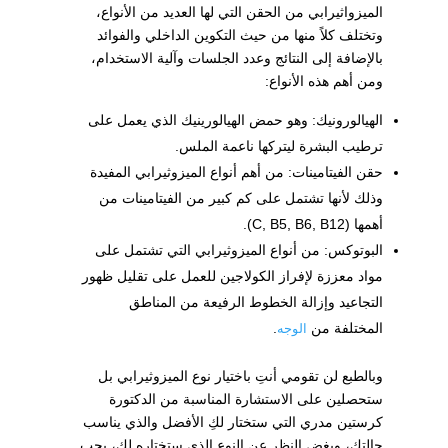
الميزواثيرابي من الحقن التي لها العديد من الأنواع،
وتختلف كلاً منها من حيث التكوين الداخلي والفوائد
بالإضافة إلى النتائج وعدد الجلسات وآلية الاستخدام،
ومن أهم هذه الأنواع:
الهيالورونيك: وهو حمض الهيالورينيك الذي يعمل على
ترطيب البشرة ليتركها ناعمة الملس.
حقن الفيتامينات: من أهم أنواع الميزوثيرابي المفيدة
وذلك لأنها تشتمل على كم كبير من الفيتامينات من
أهمها (C, B5, B6, B12).
البوتوكس: من أنواع الميزوثيرابي التي تشتمل على
مواد معززة لإفراز الكولاجين للعمل على تقليل ظهور
التجاعيد وإزالة الخطوط الرفيعة من المناطق
المختلفة من
.
الوجه
وبالطبع لن تقومي أنتِ باختيار نوع الميزوثيرابي بل
ستحصلين على الاستشارة المناسبة من الدكتورة
كرستين مدري التي ستختار لكِ الأفضل والذي يناسب
حالتك، وبغض النظر عن النوع الذي ستختاره لكِ، يجب