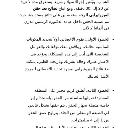
الشباب، ويُعَتبر إجراءً سهلاً وسريعاً يستغرق مدة لا تزيد
عن 20 إلى 30 دقيقة، ومع اتباع
نصائح بعد حقن
الميزوثيرابي للوجه
ستحصلين على نتائج مستدامة، حيث
تتم عملية الحقن داخل عيادة الدكتورة كرستين مدري
في ألمانيا كالآتي:
الخطوة الأولى: يقوم الأخصائي أولاً بتحديد المكونات
المناسبة لحالتك، ويناقش معك توقعاتك والعوامل
الشخصية التي أدت إلى هذه المشكلة، ويؤخذ في
الاعتبار عمرك وحالة بشرتك وتاريخك الطبي، يمكنك
بدء علاج الميزوثيرابي بمجرد تحديد الأخصائي للمزيج
الأمثل لحالتك.
الخطوة الثانية: يُطبق كريم مخدر على المنطقة
المستهدفة، يليها سلسلة من الحقن باستخدام إبر
خاصة متصلة بجهاز الحقن، يتم حقنها بشكل تتابعي
في الطبقة الوسطى من الجلد، يتراوح عمق الحقن
بين 1 إلى 4 ملليمترات.
الخطوة الثالثة: بعد الجلسة الأولى، قد تحتاج إلى