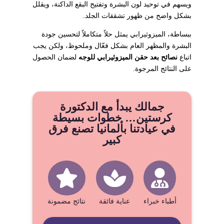
ويسهم في توحيد لون البشرة وتفتيح البقع الداكنة، ويقلل
بشكل واضح من ظهور تشققات الجلد.
ببساطة، الميزوثيرابي يمثل حلاً متكاملاً لتحسين جودة
البشرة والمظهر العام بشكل فعّال وملحوظ، ولكن يجب
اتباع
نصائح بعد حقن الميزوثيرابي للوجه
لضمان الحصول
على النتائج المرجوة.
جمالك يبدأ مع الدكتورة
كرستين… خطوات بسيطة
في عيادتنا بألمانيا تصنع فرق
كبير
أطباء خبراء
عناية فائقة
نتائج مضمونة