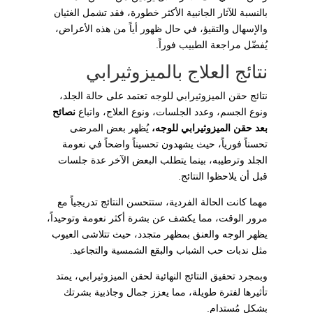
بالنسبة للآثار الجانبية الأكثر خطورة، فقد تشمل الغثيان
والإسهال والتقيؤ، في حال ظهور أياً من هذه الأعراض،
يُفضّل مراجعة الطبيب فوراً.
نتائج العلاج بالميزوثيرابي
نتائج حقن الميزوثيرابي للوجه تعتمد على حالة الجلد،
ونوع الجسم، وعدد الجلسات، ونوع العلاج، واتباع
نصائح
بعد حقن الميزوثيرابي للوجه،
يُظهر بعض المرضى
تحسناً فورياً، حيث يشهدون تحسيناً واضحاً في نعومة
الجلد وترطيبه، بينما يتطلب البعض الآخر عدة جلسات
قبل أن يلاحظوا النتائج.
مهما كانت الحالة الفردية، ستتحسن النتائج تدريجياً مع
مرور الوقت، مما يكشف عن بشرة أكثر نعومة وتوحيداً،
يظهر الوجه والعنق بمظهر متجدد، حيث تتلاشى العيوب
مثل ندبات حب الشباب والبقع الشمسية والتجاعيد.
وبمجرد تحقيق النتائج النهائية لحقن الميزوثيرابي، يمتد
تأثيرها لفترة طويلة، مما يعزز جمال وجاذبية بشرتك
بشكل مُستدام.