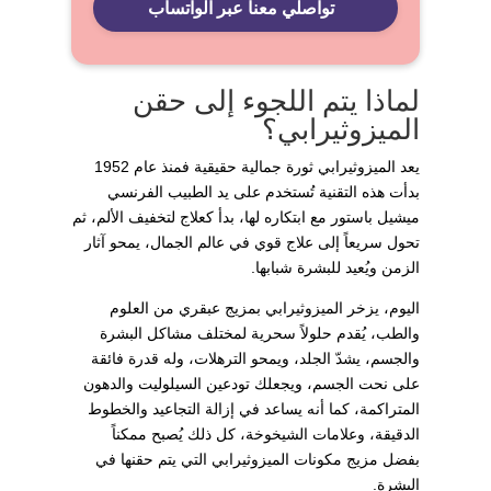
تواصلي معنا عبر الواتساب
لماذا يتم اللجوء إلى حقن
الميزوثيرابي؟
يعد الميزوثيرابي ثورة جمالية حقيقية فمنذ عام 1952
بدأت هذه التقنية تُستخدم على يد الطبيب الفرنسي
ميشيل باستور مع ابتكاره لها، بدأ كعلاج لتخفيف الألم، ثم
تحول سريعاً إلى علاج قوي في عالم الجمال، يمحو آثار
الزمن ويُعيد للبشرة شبابها.
اليوم، يزخر الميزوثيرابي بمزيج عبقري من العلوم
والطب، يُقدم حلولاً سحرية لمختلف مشاكل البشرة
والجسم، يشدّ الجلد، ويمحو الترهلات، وله قدرة فائقة
على نحت الجسم، ويجعلك تودعين السيلوليت والدهون
المتراكمة، كما أنه يساعد في إزالة التجاعيد والخطوط
الدقيقة، وعلامات الشيخوخة، كل ذلك يُصبح ممكناً
بفضل مزيج مكونات الميزوثيرابي التي يتم حقنها في
البشرة.