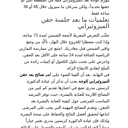
يتورم الوجه بعد الميزوثيرابي قليلاً في المنطقة التي تم
حقنها تحديداً، ولكن سرعان ما سيزول خلال 48 أو 36
ساعة فقط.
تعلميات ما بعد جلسة حقن
الميزوثيرابي
تجنَّب التعرض المفرط لأشعة الشمس لمدة 72 ساعة،
وإذا كنت مضطرًا للخروج خلال النهار، تأكَّد من وضع
واقي الشمس قبل مغادرتك. امتنع عن ممارسة التمارين
الرياضية الشاقة لمدة 24 ساعة على الأقل بعد الحقن،
واحرص على تجنب تناول الكحول أو كميات زائدة من
الملح لتفادي الانتفاخ الزائد.
في النهاية، بعد أن ألقينا الضوء على أهم
نصائح بعد حقن
الميزوثيرابي للوجه
يجب أن نذكر أن عيادة الدكتورة
كرستين مدري تضع في اعتبارها تقديم كم كبير من
النصائح اللازمة للعناية بالبشرة، حيث توفر المرشد
المناسب للمرضى حول كيفية العناية بالبشرة بعد
الحقن، وتقدم النصائح المهمة التي يجب على المرضى
اتباعها لتحقيق أفضل النتائج والحفاظ على صحة البشرة،
ولذلك فإن عيادة الدكتورة كرستين مدري تعتبر خياراً
ممتازاً لإجراء الميزوثيرابي للوجه والحصول على النتائج