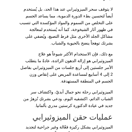
لا يتوقف سحر الميزوثيرابي عند هذا الحد، بل يُستخدم
أيضاً لتحسين بطء الدورة الدموية، مما يساعد الجسم
على التخلص من السموم والمواد المؤكسدة التي تتسبب
في ظهور آثار الشيخوخة، كما أنه يُستخدم لمعالجة
مشاكل الجلد الأخرى مثل فرط التصبغ، ويُضفي على
بشرتك توهجاً ينضح بالحيوية والشباب.
مع ذلك، فإن الاستخدام الأكثر شيوعاً هو علاج
الميزوثيرابي هو إزالة الدهون الزائدة، عادةً ما يتطلب
الأمر جلستين إلى أربع جلسات من الميزوثيرابي بفاصل
2 إلى 4 أسابيع لمساعدة المريض على إنقاص وزن
الجسم في المنطقة المستهدفة.
الميزوثيرابي رحلة نحو جمال أبديّ، واكتشاف سر
الشباب الدائم، اكتشفيه اليوم، ودعي بشرتكِ تُزهرُ من
جديد في عيادة الدكتورة كرستين مدري بألمانيا.
عمليات حقن الميزوثيرابي
الميزوثيرابي يشكل ركيزة فعّالة وغير جراحية لتجديد