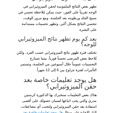
تظهر بعض النتائج الملموسة لحقن الميزوثيرابي في
الوجه تقريباً على الفور، حيث يمكن مُلاحظة تحسن في
نسيج الجلد ورطوبته بعد الجلسة، ومع مرور الوقت،
تتحسن النتائج بشكل أكبر، وتظهر تحسينات مستدامة
على البشرة.
بعد كم يوم تظهر نتائج الميزوثيرابي
للوجه؟
تختلف فترة ظهور نتائج الميزوثيرابي حسب الفرد، ولكن
يُلاحظ بعض المرضى تحسناً فورياً، بينما تتسارع
التحسينات عموماً خلال أسبوعين من الجلسة، وتستمر
التأثيرات لفترة تتراوح بين 6 إلى 12 شهراً.
هل يوجد تعليمات خاصة بعد
حقن الميزوثيرابي؟
هناك بعض التعليمات ستخبرك بها الدكتورة كرستين
مدري والتي يجب اتباعها لضمان حصولك على أقصى
استفادة بعد حقن الميزوثيرابي ولتجنب أي مضاعفات،
إليك الإجابة على سؤال
هل يوجد تعليمات خاصة بعد