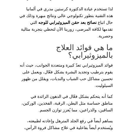
لذا تستخدم عيادة الدكتورة كرستين مدري في ألمانيا
هذه التقنية بتطور تكنولوجي عالي ونتائج مبهرة وذلك في
حال اتباع
نصائح بعد حقن الميزوثيرابي للوجه
التي
تقدمها لكافة المرضى، زورينا الآن لتحظي بتجربة مثالية
وحصرية.
ما هي فوائد العلاج
بالميزوثيرابي؟
فوائد الميزوثيرابي تعدّ كبيرة ومتعددة الجوانب، حيث أنه
يقوم بترطيب وتجديد البشرة بشكل فعّال، ويعمل على
تحسين مشاكل حب الشباب والندبات، ويقلل من ظهور
السيلوليت.
كما أنه يتحكم بشكل فعّال في الدهون الزائدة في
مناطق حساسة مثل البطن، الرقبة، الفخذين، الوركين،
الساقين، والذراعين، مما يُعزز توازن الجسم.
يساهم أيضاً في رفع الجلد المترهل وإعادته لطبيعته،
ويُستخدم أيضاً بفاعلية في علاج مشاكل فروة الرأس،