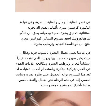
في عصر العناية بالجمال والعناية بالبشرة، وفي عيادة
الدكتورة كرستين مدري بألمانيا، نقدم لكِ تجربة
استثنائية لتحقيق بشرة صحية وجميلة، يسرّنا أن نُقدِّم
لكِ
هيالورونيك اسيد سيروم
المبتكر، فهو ليس مجرد
منتج، بل هو فلسفة لتجديد وترطيب بشرتك.
في عيادتنا نعتني بجمال البشرة بأسلوب فريد وفعّال،
حيث يعتبر سيروم حمض الهيالورونيك الذي نقدمه خياراً
استثنائياً لتعزيز وترطيب البشرة ومكافحة علامات التقدم
في العمر، بتركيبة مبتكرة وباستخدام أحدث التقنيات، لذا
يُعد هذا السيروم بوابة الحصول على بشرة نضرة وشابة،
انضمي إلينا في هذه الرحلة نحو الجمال والثقة بالنفس،
ودعينا نأخذكِ نحو بشرة لامعة وصحية.