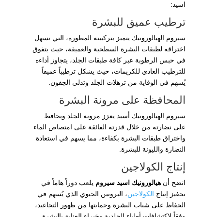
اسيد:
ترطيب عميق للبشرة
سيروم الهيالورونيك يتميز بتركيبته المطورة، التي تسهل
اختراقه لطبقات البشرة السطحية والعميقة، حيث يتفوق
في حبس الرطوبة عبر كافة طبقات الجلد، يتجاوز أداءه
للترطيب العادي للكريمات، حيث يشكل ترطيباً عميقاً
يُسهم في الوقاية من ترهلات الجلد وتدلي الجفون.
المحافظة على مرونة البشرة
سيروم الهيالورونيك أسيد يعزز مرونة الجلد ويحافظ
على نضارته من خلال قدرته الفائقة على امتصاص الماء
واختراق طبقات البشرة بكفاءة، مما يسهم في استعادة
النضارة والليونة للبشرة.
إنتاج الكولاجين
اتضح أن
هيالورونيك اسيد سيروم
يلعب دوراً هاماً في
تحفيز إنتاج
الكولاجين
، البروتين الحيوي الذي يُسهم في
الحفاظ على شباب البشرة وحمايتها من ظهور التجاعيد،
وفقاً لاكتشافات أطباء الجلدية وخبراء العناية بالبشرة.