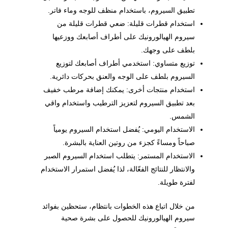
تطبيق السيروم، باستخدام منظف للوجه وماء فاتر.
استخدام قطرات قليلة: ضعي قطرات قليلة من
سيروم الهيالورونيك على أطراف أصابعك ووزعيها
بلطف على وجهك.
توزيع متساوي: استخدمي أطراف أصابعك لتوزيع
السيروم بلطف على الوجه والعنق بحركات دائرية.
استخدام منتجات أخرى: يمكنك إضافة مرطب خفيف
بعد تطبيق السيروم لتعزيز الترطيب واستخدام واقي
الشمس.
الاستخدام اليومي: يُفضل استخدام السيروم يومياً
صباحاً ومساءً كجزء من روتين العناية بالبشرة.
الاستخدام المستمر: يتطلب استخدام السيروم الصبر
والانتظار للنتائج الفعّالة، لذا يُفضل استمرار الاستخدام
لفترة طويلة.
من خلال اتباع هذه الخطوات بانتظام، ستحظين بفوائد
سيروم الهيالورونيك للحصول على بشرة صحية