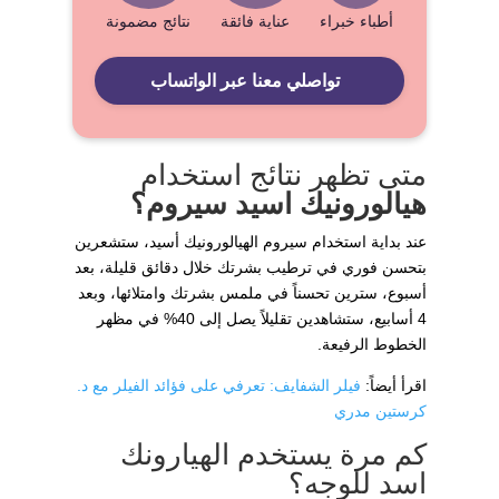
أطباء خبراء
عناية فائقة
نتائج مضمونة
تواصلي معنا عبر الواتساب
متى تظهر نتائج استخدام
هيالورونيك اسيد سيروم؟
عند بداية استخدام سيروم الهيالورونيك أسيد، ستشعرين
بتحسن فوري في ترطيب بشرتك خلال دقائق قليلة، بعد
أسبوع، سترين تحسناً في ملمس بشرتك وامتلائها، وبعد
4 أسابيع، ستشاهدين تقليلاً يصل إلى 40% في مظهر
الخطوط الرفيعة.
اقرأ أيضاً:
فيلر الشفايف: تعرفي على فؤائد الفيلر مع د.
كرستين مدري
كم مرة يستخدم الهيارونك
اسد للوجه؟