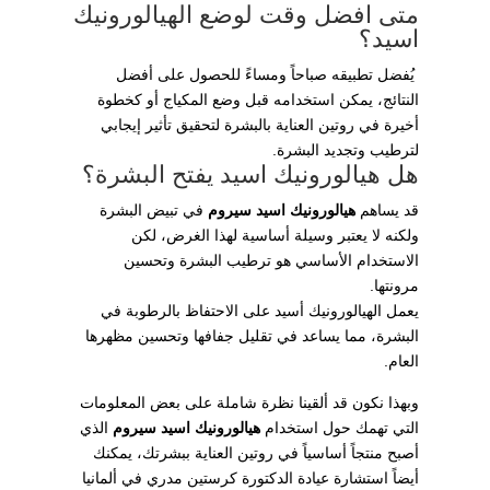
متى افضل وقت لوضع الهيالورونيك
اسيد؟
يُفضل تطبيقه صباحاً ومساءً للحصول على أفضل
النتائج، يمكن استخدامه قبل وضع المكياج أو كخطوة
أخيرة في روتين العناية بالبشرة لتحقيق تأثير إيجابي
لترطيب وتجديد البشرة.
هل هيالورونيك اسيد يفتح البشرة؟
قد يساهم
هيالورونيك اسيد سيروم
في تبيض
البشرة
ولكنه لا يعتبر وسيلة أساسية لهذا الغرض، لكن
الاستخدام الأساسي هو ترطيب البشرة وتحسين
مرونتها.
يعمل الهيالورونيك أسيد على الاحتفاظ بالرطوبة في
البشرة، مما يساعد في تقليل جفافها وتحسين مظهرها
العام.
وبهذا نكون قد ألقينا نظرة شاملة على بعض المعلومات
التي تهمك حول استخدام
هيالورونيك اسيد سيروم
الذي
أصبح منتجاً أساسياً في روتين العناية ببشرتك، يمكنك
أيضاً استشارة عيادة الدكتورة كرستين مدري في ألمانيا