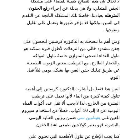
لا نعدك بأن هذه النصائح كفيلة للقضاء على مشكلة
الجفن المتدلي، ولا هي بديلة عن إجراء
رفع الجفون
المترهله
بعيادتنا، خاصةً تلك المشكلة الناتجة عن التقدم
في السن، ولكنها قد تؤخر ظهورها وتعمل على تقليل
وضوحها.
ومن أهم ما تنصحك به الدكتورة كرستين للحصول على
جفن مشدود خالي من الترهلات لأطول فترة ممكنة هو
تناول الغذاء الصحي المتوازن خاصةً تناول الفواكه
والخضار الطازج، مع الترطيب ببعض الزيوت الطبيعية
عن طريق تدليك جفن العين بها بشكل يومي ليلاً قبل
النوم.
ليس هذا فقط بل أشارت الدكتورة كرستين إلى أهمية
تناول كمية كبيرة من الماء لأنها تعمل على ترطيب
البشرة من الخارج، لذا لا يجب ألا تقل عدد أكواب المياه
اليومية عن 8 إلى 10 أكواب، فضلاً عن استخدام سيروم
للعين غني
بفيتامين سي
ضمن روتين العناية اليومي
بالبشرة، فهو يعتبر كولاجين طبيعي لشد الجفون.
كما يجب الإقلاع عن تناول الأطعمة التي تحتوي على