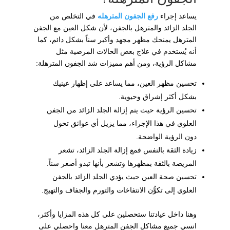
يساعد إجراء
رفع الجفون المترهله
في التخلص من
الجلد الزائد والمترهل بالجفن، لأن شكل العين مع الجفن
المترهل يمنحك مظهر مجهد وأكبر سناً بشكل دائم، كما
أنه يُستخدم في علاج بعض الحالات المرضية مثل
مشاكل الرؤية، ومن أهم مميزات شد الجفون المترهلة:
تحسين مظهر العين، مما يساعد على إظهار عينيك
بشكل أكثر إشراق وحيوية.
تحسين الرؤية حيث يتم إزالة الجلد الزائد من الجفن
العلوي في هذا الإجراء، مما يزيل أي عوائق تحول
دون الرؤية الواضحة.
زيادة الثقة بالنفس فمع إزالة الجلد الزائد، تشعر
المريضة بالثقة بمظهرها وتشعر بأنها تبدو أصغر سناً.
تحسين صحة العين حيث يؤدي الجلد الزائد بالجفن
العلوي إلى تكوُّن الانتفاخات والتورم والجفاف والتهيج.
وهنا داخل عيادتنا ستحصلين على كل هذه المزايا وأكثر،
انسي جميع مشاكل الجفن المترهل معنا واحصلي على