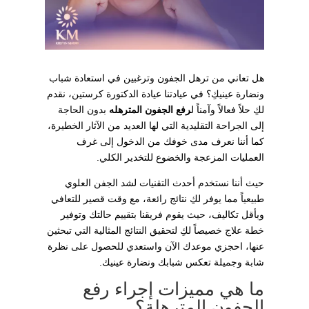
هل تعاني من ترهل الجفون وترغبين في استعادة شباب
ونضارة عينيكِ؟ في عيادتنا عيادة الدكتورة كرستين، نقدم
لكِ حلاً فعالاً وآمناً ل
رفع الجفون المترهله
بدون الحاجة
إلى الجراحة التقليدية التي لها العديد من الآثار الخطيرة،
كما أننا نعرف مدى خوفك من الدخول إلى غرف
العمليات المزعجة والخضوع للتخدير الكلي.
حيث أننا نستخدم أحدث التقنيات لشد الجفن العلوي
طبيعياً مما يوفر لكِ نتائج رائعة، مع وقت قصير للتعافي
وبأقل تكاليف، حيث يقوم فريقنا بتقييم حالتك وتوفير
خطة علاج خصيصاً لكِ لتحقيق النتائج المثالية التي تبحثين
عنها، احجزي موعدك الآن واستعدي للحصول على نظرة
شابة وجميلة تعكس شبابك ونضارة عينيك.
ما هي مميزات إجراء رفع
الجفون المترهلة؟