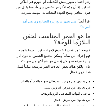
رغم احتمال ظهور بعض الكدمات أو التورم في أماكن
الحقن، إلا أن هذه الأعراض تختفي سريعاً، مما يقلل من
فترة التعافي ويتيح العودة للنشاطات اليومية بسرعة.
اقرأ أيضاً:
متى تظهر نتائج إبرة النضارة وما هي أهم
الفوائد؟
ما هو العمر المناسب لحقن
البلازما للوجة؟
لا يوجد عمر مُحدد للخضوع لإجراء حقن البلازما بالوجه،
فهو إجراء آمن تماماً ويمكن للجميع الخضوع له دون آثار
جانبية مزعجة، ولكن يُفضل من هم أكبر من سن 25
عام، ولكن هناك بعض الحالات الغير مرشحة تماماً لمثل
هذا الإجراء مثل:
من يعانون من مرض السرطان سواء بالدم أو بالجلد.
من يعانون من مرض فيروس سي.
مرضى التهاب المفاصل الروماتويدي.
من يعانون من مرض الإيدز.
من يعانون من التجاعيد العميقة جدا بمحيط منطقة