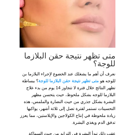
متى تظهر نتيجة حقن البلازما
للوجة؟
نعرف أن أهم ما يشغلك عند الخضوع لإجراء البلازما بن
للوجه هو
متى تظهر نتيجة حقن البلازما للوجة
؟ ببساطة
تظهر النتائج خلال فترة لا تتجاوز 14 يوم من بدء علاج
البلازما للوجه بشكل ملحوظ، حيث يتحسن مظهر
البشرة بشكل جذري من حيث النضارة والملمس، هذه
التحسينات تستمر لفترة تصل إلى ثلاثة أشهر، يواكبها
زيادة ملحوظة في إنتاج الكولاجين والإيلاستين، مما يعزز
تدفق الدم ويغذي البشرة.
عقب ذلك تبدأ البشرة في التزايد من حيث السماكة