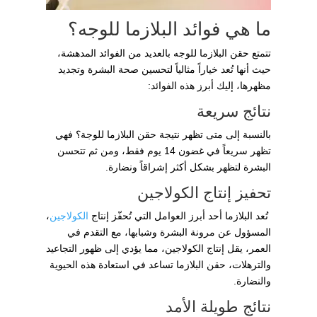
ما هي فوائد البلازما للوجه؟
تتمتع حقن البلازما للوجه بالعديد من الفوائد المدهشة،
حيث أنها تُعد خياراً مثالياً لتحسين صحة البشرة وتجديد
مظهرها، إليك أبرز هذه الفوائد:
نتائج سريعة
بالنسبة إلى متى تظهر نتيجة حقن البلازما للوجة؟ فهي
تظهر سريعاً في غضون 14 يوم فقط، ومن ثم تتحسن
البشرة لتظهر بشكل أكثر إشراقاً ونضارة.
تحفيز إنتاج الكولاجين
تُعد البلازما أحد أبرز العوامل التي تُحفّز إنتاج
الكولاجين
،
المسؤول عن مرونة البشرة وشبابها، مع التقدم في
العمر، يقل إنتاج الكولاجين، مما يؤدي إلى ظهور التجاعيد
والترهلات، حقن البلازما تساعد في استعادة هذه الحيوية
والنضارة.
نتائج طويلة الأمد