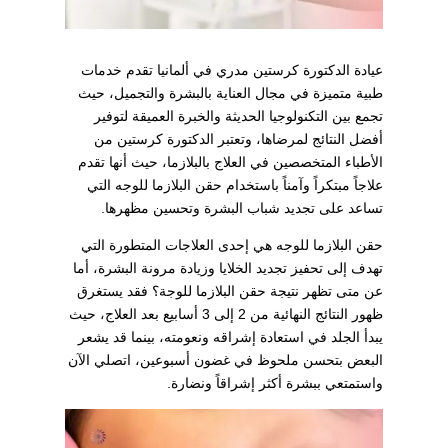
عيادة الدكتورة كرستين مدري في ألمانيا تقدم خدمات
طبية متميزة في مجال العناية بالبشرة والتجميل، حيث
تجمع بين التكنولوجيا الحديثة والخبرة العميقة لتوفير
أفضل النتائج لمرضاها، وتعتبر الدكتورة كرستين من
الأطباء المتخصصين في العلاج بالبلازما، حيث أنها تقدم
علاجاً مبتكراً وآمناً باستخدام حقن البلازما للوجه التي
تساعد على تجديد شباب البشرة وتحسين مظهرها.
حقن البلازما للوجه هي إحدى العلاجات المتطورة التي
تهدف إلى تحفيز تجديد الخلايا وزيادة مرونة البشرة، أما
عن متى تظهر نتيجة حقن البلازما للوجة؟ فقد يستغرق
ظهور النتائج النهائية من 2 إلى 3 أسابيع بعد العلاج، حيث
يبدأ الجلد في استعادة إشراقه ونعومته، بينما قد يشعر
البعض بتحسن ملحوظ في غضون أسبوعين، اتصلي الآن
واستمتعي ببشرة أكثر إشراقاً ونضارة.