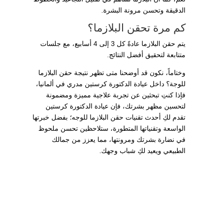
الدقيقة وتحسن مرونة البشرة.
كم مرة تحقن البلازما؟
يتم حقن البلازما عادةً كل 3 إلى 4 أسابيع، مع جلسات
متتابعة لتحقيق أفضل النتائج.
وختاماً، نكون قد أوضحنا متى تظهر نتيجة حقن البلازما
للوجة؟ داخل عيادة الدكتورة كرستين مدري في ألمانيا،
فإذا كنتِ تبحثين عن تجربة علاجية مميزة ومضمونة
لتحسين مظهر بشرتك، فإن عيادة الدكتورة كرستين
تقدم لكِ أحدث تقنيات حقن البلازما للوجه؛ بفضل خبرتها
الواسعة وتقنياتها المتطورة، ستلاحظين تحسن ملحوظ
في نضارة بشرتك ومرونتها، مما يعزز من جمالك
الطبيعي ويعيد لكِ شباب وجهك.