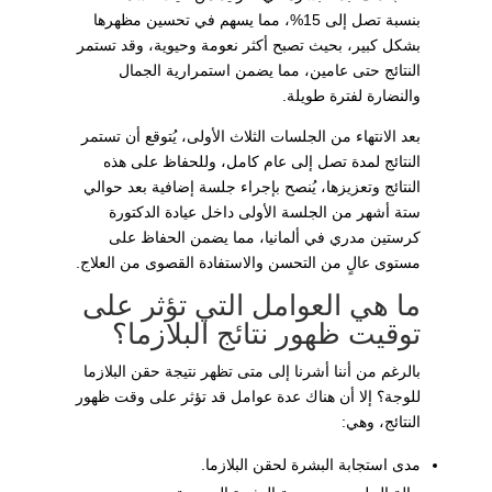
بنسبة تصل إلى 15%، مما يسهم في تحسين مظهرها
بشكل كبير، بحيث تصبح أكثر نعومة وحيوية، وقد تستمر
النتائج حتى عامين، مما يضمن استمرارية الجمال
والنضارة لفترة طويلة.
بعد الانتهاء من الجلسات الثلاث الأولى، يُتوقع أن تستمر
النتائج لمدة تصل إلى عام كامل، وللحفاظ على هذه
النتائج وتعزيزها، يُنصح بإجراء جلسة إضافية بعد حوالي
ستة أشهر من الجلسة الأولى داخل عيادة الدكتورة
كرستين مدري في ألمانيا، مما يضمن الحفاظ على
مستوى عالٍ من التحسن والاستفادة القصوى من العلاج.
ما هي العوامل التي تؤثر على
توقيت ظهور نتائج البلازما؟
بالرغم من أننا أشرنا إلى متى تظهر نتيجة حقن البلازما
للوجة؟ إلا أن هناك عدة عوامل قد تؤثر على وقت ظهور
النتائج، وهي:
مدى استجابة البشرة لحقن البلازما.