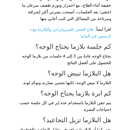
خفيفة أثناء العلاج، مع احمرار وتورم طفيف سرعان ما
اختفى؛ بعد الجلسات، أصبحت بشرتي أكثر إشراقة
ومرتاحة من المشاكل التي كنت أعاني منها.
اقرأ ايضاً:
علاج الشعر بالميزوثيرابي والبلازما مع د.
كرستين في ألمانيا
كم جلسة بلازما يحتاج الوجه؟
يحتاج الوجه عادةً من 3 إلى 4 جلسات من بلازما الوجه
للحصول على أفضل النتائج.
هل البلازما تبيض الوجه؟
البلازما لا تبيض الوجه، لكنها تحسن نضارته وتوحّد لونه.
كم ابرة بلازما يحتاج الوجه؟
يتم حقن البلازما باستخدام عدة إبر في كل جلسة حسب
احتياجات البشرة.
هل البلازما تزيل التجاعيد؟
نعم، كما أن البلازما تساهم في تقليل التجاعيد والخطوط