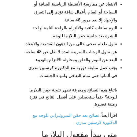
الابتعاد عن ممارسة الأنشطة الرياضية الشاقة أو
السباحة أو القيام بأعمال شاقة تؤدي إلى التعرق
والإجهاد إلا بعد مرور 48 ساعة.
النوم ساعات كافية والالتزام بالراحة التامة لراحة
البشرة بعد جلسة حقن البلازما للوجه.
تناول طعام صحي خالي من الدهون المُشبعة والابتعاد
عن تناول الوجبات السريعة لمدة لا تقل عن 48 ساعة.
البعد عن التوتر والقلق ومحاولة الالتزام بالهدوء.
يجب عمل متابعة دورية مع الدكتورة كرستين مدري
في ألمانيا حتى تمام التعافي وانتهاء الجلسات.
باتباع هذه النصائح ومعرفة تظهر نتيجة حقن البلازما
للوجة؟ حتماً ستحصلين على أفضل النتائج في فترة
زمنية قصيرة.
اقرأ أيضاً:
نصائح بعد حقن الميزوثيرابي للوجه مع
الدكتورة كرستين مدري
متى يبدأ مفعول البلازما