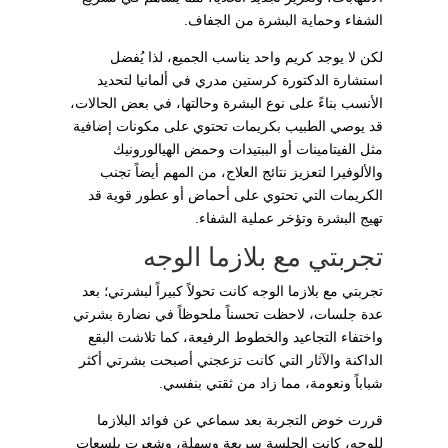
الشفاء وحماية البشرة من الجفاف.
لكن لا يوجد كريم واحد يناسب الجميع، لذا يُفضل
استشارة الدكتورة كرستين مدري في ألمانيا لتحديد
الأنسب بناءً على نوع البشرة وحالتها، في بعض الحالات،
قد يوصي الطبيب بكريمات تحتوي على مكونات إضافية
مثل الفيتامينات أو الببتيدات وحمض الهيالورونيك
والألوفيرا لتعزيز نتائج العلاج، من المهم أيضاً تجنب
الكريمات التي تحتوي على أحماض أو عطور قوية قد
تهيج البشرة وتؤخر عملية الشفاء.
تجربتي مع بلازما الوجه
تجربتي مع بلازما الوجه كانت تحولاً كبيراً لبشرتي؛ بعد
عدة جلسات، لاحظت تحسناً ملحوظاً في نضارة بشرتي
واختفاء التجاعيد والخطوط الرفيعة، كما تلاشت البقع
الداكنة والآثار التي كانت تزعجني أصبحت بشرتي أكثر
شباباً ونعومة، مما زاد من ثقتي بنفسي.
قررت خوض التجربة بعد سماعي عن فوائد البلازما
للوجه، كانت الجلسة سريعة وسهلة، وشعرت بلسعات