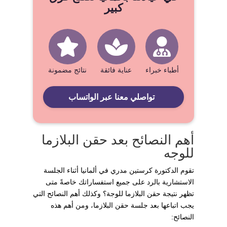
كبير
أطباء خبراء
عناية فائقة
نتائج مضمونة
تواصلي معنا عبر الواتساب
أهم النصائح بعد حقن البلازما
للوجه
تقوم الدكتورة كرستين مدري في ألمانيا أثناء الجلسة
الاستشارية بالرد على جميع استفساراتك خاصةً متى
تظهر نتيجة حقن البلازما للوجة؟ وكذلك أهم النصائح التي
يجب اتباعها بعد جلسة حقن البلازما، ومن أهم هذه
النصائح: