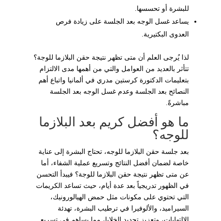
للبشرة أو تحسسها.
يساعد غسل الوجه بعد الجلسة على زيادة فرص
العدوى البكتيرية.
لذا يُرجى العلم أن متى تظهر نتيجة حقن البلازما للوجة؟
تتأثر بالعديد من العوامل والتي من أهمها مدى الالتزام
بتعليمات الدكتورة كرستين مدري في ألمانيا واتباع أهم
النصائح بعد الجلسة وعدم غسل الوجه بعد الجلسة
مباشرةً.
ما هو أفضل كريم بعد البلازما
للوجه؟
بعد جلسة حقن البلازما للوجه، تحتاج البشرة إلى عناية
خاصة لضمان أفضل النتائج وتسريع عملية الشفاء، أما
عن متى تظهر نتيجة حقن البلازما للوجة؟ فيبدأ التحسن
في الظهور تدريجياً بعد عدة أيام، حيث تساعد الكريمات
التي تحتوي على مكونات مثل حمض الهيالورونيك،
السيراميد، والألوفيرا في ترطيب البشرة، تهدئة
الالتهابات، وتعزيز تجديد الخلايا، مما يساهم في تسريع