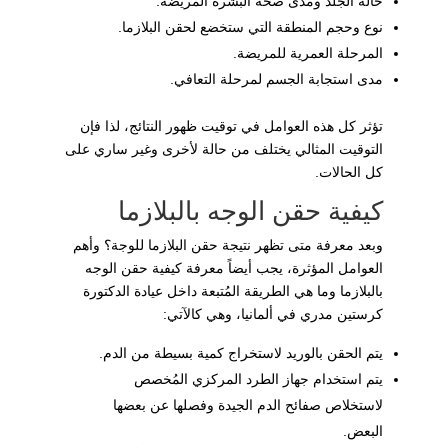
حالة الجلد ومدى صحة البشرة المريضة.
نوع وحجم المنطقة التي ستخضع لحقن البلازما.
المرحلة العمرية للمريضة.
مدى استجابة الجسم لمرحلة التعافي.
تؤثر كل هذه العوامل في توقيت ظهور النتائج، لذا فإن
التوقيت المثالي يختلف من حالة لأخرى وغير ساري على
كل الحالات.
كيفية حقن الوجه بالبلازما
وبعد معرفة متى تظهر نتيجة حقن البلازما للوجة؟ وأهم
العوامل المؤثرة، يجب أيضاً معرفة كيفية حقن الوجه
بالبلازما وما هي الطريقة المُتبعة داخل عيادة الدكتورة
كرستين مدري في ألمانيا، وهي كالآتي:
يتم الحقن بالوريد لاستخراج كمية بسيطة من الدم.
يتم استخدام جهاز الطرد المركزي المُخصص
لاستخلاص صفائح الدم الجيدة وفصلها عن بعضها
البعض.