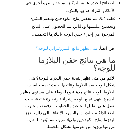
الصفائح الجيدة عالية التركيز يتم حقنها مرة أخرى في
الأماكن المُراد علاجها بالبلازما.
عقب ذلك يتم تحفيز إنتاج الكولاجين وتنعيم البشرة
وتحسين ملمسها وبالتالي يتم الحصول على النتائج
المرجوة من إجراء حقن الوجه بالبلازما التجميلي.
اقرأ أيضاً:
متى تظهر نتائج الميزوثيرابي للوجه؟
ما هي نتائج حقن البلازما
للوجة؟
الأهم من متى تظهر نتيجة حقن البلازما للوجة؟ هي
شكل الوجه بعد البلازما ونتائجها، حيث تقدم جلسات
البلازما للوجه نتائج مذهلة وملحوظة على مستوى مظهر
البشرة، فهي تمنح الوجه إشراقة ونضارة فائقة، حيث
تعمل على تقليل التجاعيد والخطوط الدقيقة، وتحارب
البقع الداكنة والندبات والبثور، بالإضافة إلى ذلك، تعزز
البلازما إنتاج الكولاجين والإيلاستين، مما يُعيد للبشرة
مرونتها ويزيد من نعومتها بشكل ملحوظ.