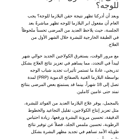
للوجه؟
وبعد أن أدركنا تظهر نتيجة حقن البلازما للوجة؟ يجب
العام أن مفعول ابر البلازما للوجه تظهر مباشرةً بعد
الجلسة، حيث يلاحظ العديد من المرضى تحسناً ملحوظاً
في الطبقة الخارجية للبشرة خلال الشهر الأول من
العلاج.
مع مرور الوقت، يستغرق الكولاجين الجديد حوالي شهر
ليبدأ في التجدد، مما يساهم في تعزيز نتائج العلاج بشكل
تدريجي، عادةً ما تستمر تأثيرات تجديد شباب الوجه
بواسطة البلازما الغنية بالصفائح الدموية (PRP) لمدة
تصل إلى 18 شهراً، بينما قد يستمتع بعض المرضى بنتائج
تمتد حتى عامين كاملين.
بالمجمل، يوفر علاج البلازما العديد من الفوائد للبشرة،
مثل تعزيز إنتاج الكولاجين، تقليل التجاعيد والخطوط
الدقيقة، تحسين مرونة البشرة ورفعها، زيادة احتباس
الرطوبة، تحسين ملمس الجلد، فضلاً عن توفير نتائج
طويلة الأمد تساهم في تجديد مظهر البشرة بشكل
طبيعي وآمن.