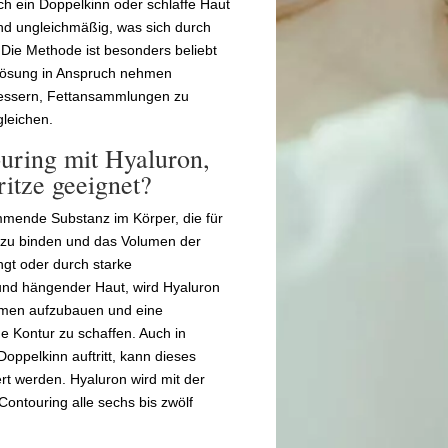
ch ein Doppelkinn oder schlaffe Haut
 und ungleichmäßig, was sich durch
 Die Methode ist besonders beliebt
 Lösung in Anspruch nehmen
rbessern, Fettansammlungen zu
leichen.
uring mit Hyaluron,
ritze geeignet?
ommende Substanz im Körper, die für
it zu binden und das Volumen der
gt oder durch starke
nd hängender Haut, wird Hyaluron
olumen aufzubauen und eine
e Kontur zu schaffen. Auch in
Doppelkinn auftritt, kann dieses
ert werden. Hyaluron wird mit der
ontouring alle sechs bis zwölf