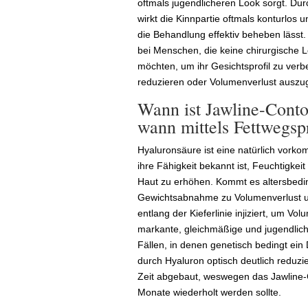
oftmals jugendlicheren Look sorgt. Dur
wirkt die Kinnpartie oftmals konturlos
die Behandlung effektiv beheben lässt.
bei Menschen, die keine chirurgische
möchten, um ihr Gesichtsprofil zu ve
reduzieren oder Volumenverlust auszug
Wann ist Jawline-Conto
wann mittels Fettwegsp
Hyaluronsäure ist eine natürlich vork
ihre Fähigkeit bekannt ist, Feuchtigke
Haut zu erhöhen. Kommt es altersbedin
Gewichtsabnahme zu Volumenverlust u
entlang der Kieferlinie injiziert, um V
markante, gleichmäßige und jugendlich
Fällen, in denen genetisch bedingt ein 
durch Hyaluron optisch deutlich reduzi
Zeit abgebaut, weswegen das Jawline-C
Monate wiederholt werden sollte.