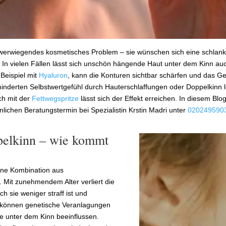
werwiegendes kosmetisches Problem – sie wünschen sich eine schlankere
h. In vielen Fällen lässt sich unschön hängende Haut unter dem Kinn a
 Beispiel mit
Hyaluron
, kann die Konturen sichtbar schärfen und das Ge
inderten Selbstwertgefühl durch Hauterschlaffungen oder Doppelkinn 
ch mit der
Fettwegspritze
lässt sich der Effekt erreichen. In diesem B
nlichen Beratungstermin bei Spezialistin Krstin Madri unter
020249590
pelkinn – wie kommt
eine Kombination aus
Mit zunehmendem Alter verliert die
h sie weniger straff ist und
h können genetische Veranlagungen
 unter dem Kinn beeinflussen.