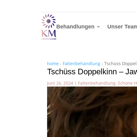
Behandlungen
Unser Tea
home
-
Faltenbehandlung
-
Tschüss Doppelk
Tschüss Doppelkinn – Jaw
Juni 26, 2024
|
Faltenbehandlung
,
Schöne H