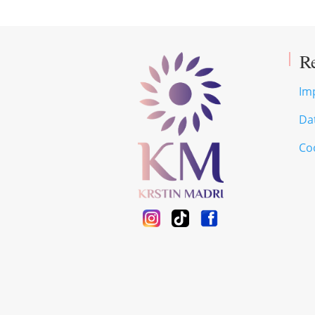
R
Im
Da
Coo