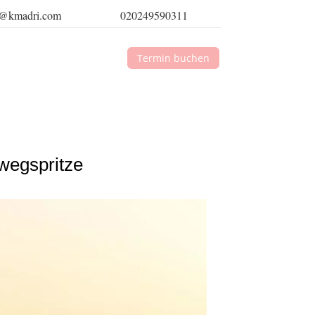
t@kmadri.com
020249590311
Termin buchen
wegspritze