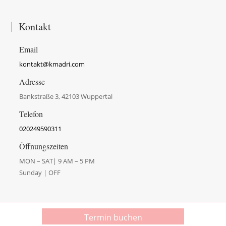
Kontakt
Email
kontakt@kmadri.com
Adresse
Bankstraße 3, 42103 Wuppertal
Telefon
020249590311
Öffnungszeiten
MON – SAT| 9 AM – 5 PM
Sunday | OFF
Termin buchen
© Copyright 2026 Krstin Madri | Alle Rechte vorbehalten.