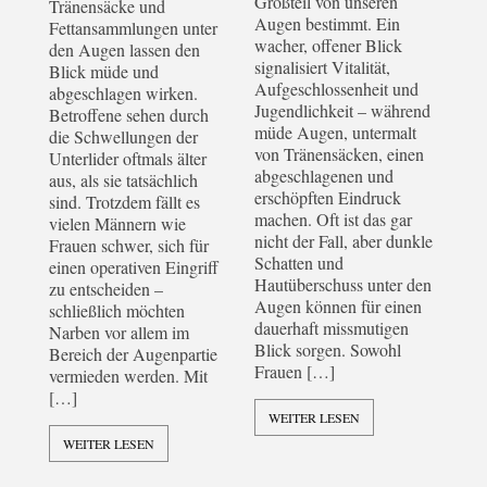
Großteil von unseren
Tränensäcke und
Augen bestimmt. Ein
Fettansammlungen unter
wacher, offener Blick
den Augen lassen den
signalisiert Vitalität,
Blick müde und
Aufgeschlossenheit und
abgeschlagen wirken.
Jugendlichkeit – während
Betroffene sehen durch
müde Augen, untermalt
die Schwellungen der
von Tränensäcken, einen
Unterlider oftmals älter
abgeschlagenen und
aus, als sie tatsächlich
erschöpften Eindruck
sind. Trotzdem fällt es
machen. Oft ist das gar
vielen Männern wie
nicht der Fall, aber dunkle
Frauen schwer, sich für
Schatten und
einen operativen Eingriff
Hautüberschuss unter den
zu entscheiden –
Augen können für einen
schließlich möchten
dauerhaft missmutigen
Narben vor allem im
Blick sorgen. Sowohl
Bereich der Augenpartie
Frauen […]
vermieden werden. Mit
[…]
WEITER LESEN
WEITER LESEN