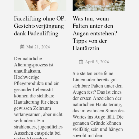
Facelifting ohne OP:
Was tun, wenn
Gesichtsverjüngung
Falten unter den
dank Fadenlifting
Augen entstehen?
Tipps von der
Mai 21, 2024
Hautärztin
Der natürliche
April 5, 2024
Alterungsprozess ist
unaufhaltsam.
Sie stellen erste feine
Hochwertige
Linien oder bereits gut
Pflegeprodukte und ein
sichtbare Falten unter den
gesunder Lebensstil
Augen fest? Das ist eines
können die sichtbare
der ersten Anzeichen der
Hautalterung für einen
natürlichen Hautalterung,
gewissen Zeitraum
das im wahrsten Sinne des
verlangsamen, aber nicht
Wortes ins Auge fällt. Die
verhindern. Ein
genauen Gründe können
strahlendes, jugendliches
vielfältig sein und hängen
Aussehen entspricht bei
sowohl mit dem
vielen Menschen –