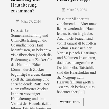
Hautalterung
zusammen?
März 22, 2024
Dass nur Männer mit
März 27, 2024
zunehmendem Alter unter
lichter werdendem Haar
Dass starke
leiden, ist ein Irrglaube.
Sonneneinstrahlung und
Auch viele Frauen sind
Umweltbelastungen die
von Haarausfall betroffen
Gesundheit der Haut
– oftmals lässt sich der
beeinflussen, ist bekannt –
Verlust je nach Haarlänge
viele übersehen jedoch die
und Volumen kaschieren,
Bedeutung von Zucker für
doch das unangenehme
das Hautbild. Falten
Gefühl bleibt. Tatsächlich
können durch Zucker
sind die Haarstruktur und
begünstigt werden, darum
die Neigung zum
spielt die Ernährung eine
Haarausfall zum großen
entscheidende Rolle. Vor
Teil erblich bedingt. Das
allem raffinierter Zucker
bedeutet aber […]
kann zu vorzeitiger
Hautalterung und dem
WEITER LESEN
Verlust der Hautelastizität
führen. Die Mechanismen,