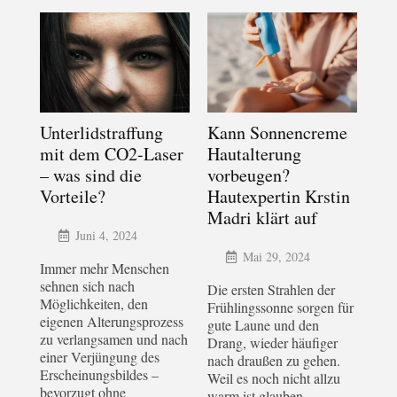
Unterlidstraffung
Kann Sonnencreme
mit dem CO2-Laser
Hautalterung
– was sind die
vorbeugen?
Vorteile?
Hautexpertin Krstin
Madri klärt auf
Juni 4, 2024
Mai 29, 2024
Immer mehr Menschen
sehnen sich nach
Die ersten Strahlen der
Möglichkeiten, den
Frühlingssonne sorgen für
eigenen Alterungsprozess
gute Laune und den
zu verlangsamen und nach
Drang, wieder häufiger
einer Verjüngung des
nach draußen zu gehen.
Erscheinungsbildes –
Weil es noch nicht allzu
bevorzugt ohne
warm ist glauben