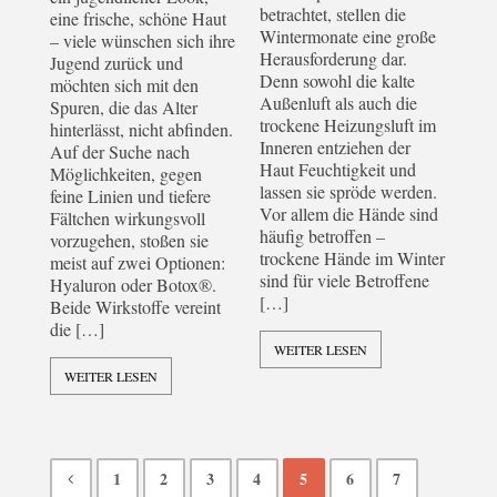
betrachtet, stellen die
eine frische, schöne Haut
Wintermonate eine große
– viele wünschen sich ihre
Herausforderung dar.
Jugend zurück und
Denn sowohl die kalte
möchten sich mit den
Außenluft als auch die
Spuren, die das Alter
trockene Heizungsluft im
hinterlässt, nicht abfinden.
Inneren entziehen der
Auf der Suche nach
Haut Feuchtigkeit und
Möglichkeiten, gegen
lassen sie spröde werden.
feine Linien und tiefere
Vor allem die Hände sind
Fältchen wirkungsvoll
häufig betroffen –
vorzugehen, stoßen sie
trockene Hände im Winter
meist auf zwei Optionen:
sind für viele Betroffene
Hyaluron oder Botox®.
[…]
Beide Wirkstoffe vereint
die […]
WEITER LESEN
WEITER LESEN
1
2
3
4
5
6
7