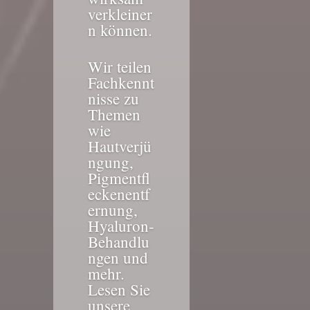
verkleiner
n können.
Wir teilen
Fachkennt
nisse zu
Themen
wie
Hautverjü
ngung,
Pigmentfl
eckenentf
ernung,
Hyaluron-
Behandlu
ngen und
mehr.
Lesen Sie
unsere